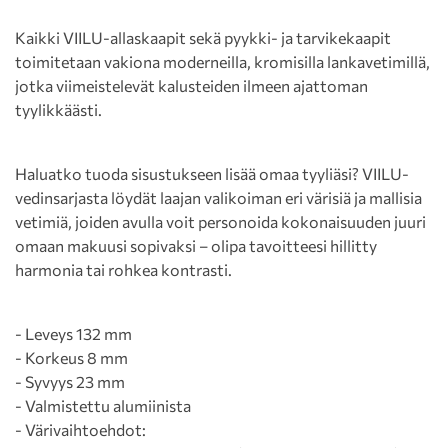
Kaikki VIILU-allaskaapit sekä pyykki- ja tarvikekaapit
toimitetaan vakiona moderneilla, kromisilla lankavetimillä,
jotka viimeistelevät kalusteiden ilmeen ajattoman
tyylikkäästi.
Haluatko tuoda sisustukseen lisää omaa tyyliäsi? VIILU-
vedinsarjasta löydät laajan valikoiman eri värisiä ja mallisia
vetimiä, joiden avulla voit personoida kokonaisuuden juuri
omaan makuusi sopivaksi – olipa tavoitteesi hillitty
harmonia tai rohkea kontrasti.
- Leveys 132 mm
- Korkeus 8 mm
- Syvyys 23 mm
- Valmistettu alumiinista
- Värivaihtoehdot: