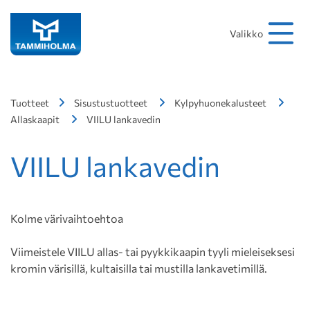
Hakusana
Hae
Valikko
Tuotteet
Sisustustuotteet
Kylpyhuonekalusteet
Allaskaapit
VIILU lankavedin
VIILU lankavedin
Kolme värivaihtoehtoa
Viimeistele VIILU allas- tai pyykkikaapin tyyli mieleiseksesi
kromin värisillä, kultaisilla tai mustilla lankavetimillä.