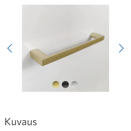
Edellinen
Seur
Kuvaus