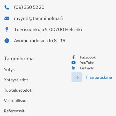
(09) 350 52 20
myynti@tammiholma.fi
Teerisuonkuja 5, 00700 Helsinki
Avoinna arkisin klo 8 - 16
Facebook
Tammiholma
YouTube
LinkedIn
Yritys
Tilaa uutiskirje
Yhteystiedot
Tuoteluettelot
Vastuullisuus
Referenssit