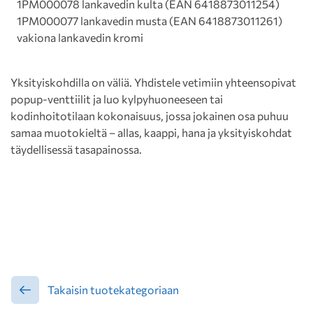
1PM000078 lankavedin kulta (EAN 6418873011254)
1PM000077 lankavedin musta (EAN 6418873011261)
vakiona lankavedin kromi
Yksityiskohdilla on väliä. Yhdistele vetimiin yhteensopivat
popup-venttiilit ja luo kylpyhuoneeseen tai
kodinhoitotilaan kokonaisuus, jossa jokainen osa puhuu
samaa muotokieltä – allas, kaappi, hana ja yksityiskohdat
täydellisessä tasapainossa.
Takaisin tuotekategoriaan