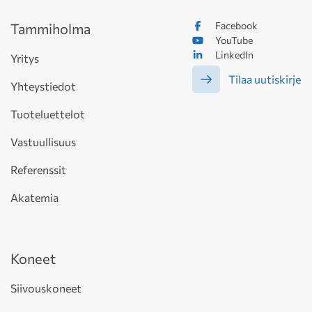
Facebook
Tammiholma
YouTube
LinkedIn
Yritys
Tilaa uutiskirje
Yhteystiedot
Tuoteluettelot
Vastuullisuus
Referenssit
Akatemia
Koneet
Siivouskoneet