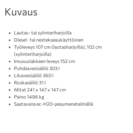
Kuvaus
Lautas- tai sylinteriharjoilla
Diesel- tai nestekaasukäyttöinen
Työleveys 107 cm (lautasharjoilla), 102 cm
(sylinteriharjoilla)
Imusuulakkeen leveys 152 cm
Puhdasvesisäiliö 303 l
Likavesisäiliö 360 l
Roskasäiliö 31 l
Mitat 241 x 147 x 147 cm
Paino 1496 kg
Saatavana ec-H20-pesumenetelmällä