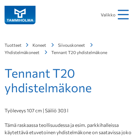
Hakusana
Hae
Valikko
Tuotteet
Koneet
Siivouskoneet
Yhdistelmäkoneet
Tennant T20 yhdistelmäkone
Tennant T20
yhdistelmäkone
Työleveys 107 cm | Säiliö 303 l
Tämä raskaassa teollisuudessa ja esim. parkkihalleissa
käytettävä etuvetoinen yhdistelmäkone on saatavissa joko