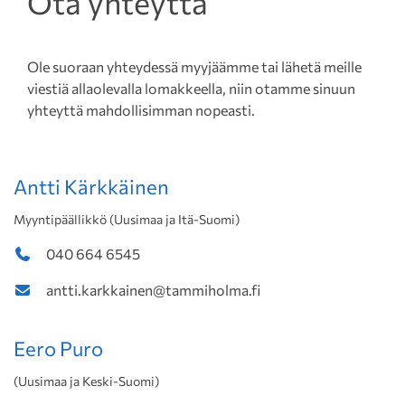
Ota yhteyttä
Ole suoraan yhteydessä myyjäämme tai lähetä meille
viestiä allaolevalla lomakkeella, niin otamme sinuun
yhteyttä mahdollisimman nopeasti.
Antti Kärkkäinen
Myyntipäällikkö (Uusimaa ja Itä-Suomi)
040 664 6545
antti.karkkainen@tammiholma.fi
Eero Puro
(Uusimaa ja Keski-Suomi)