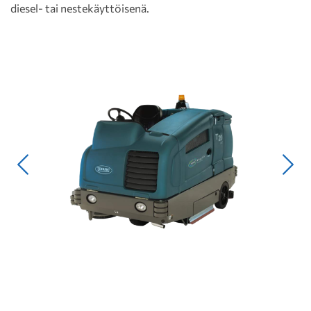
diesel- tai nestekäyttöisenä.
Edellinen
Seur