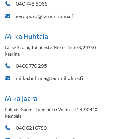
040 748 6068
eero.puro@tammiholma.fi
Miika Huhtala
Länsi-Suomi, Toimipiste: Niemeläntie 3, 20780
Kaarina
0400 770 295
miika.huhtala@tammiholma.fi
Mika Jaara
Pohjois-Suomi, Toimipiste: Voimatie 1 B, 90440
Kempele
040 621 6789