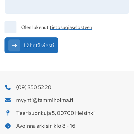
Tietosuoja
Olen lukenut
tietosuojaselosteen
Lähetä viesti
(09) 350 52 20
myynti@tammiholma.fi
Teerisuonkuja 5, 00700 Helsinki
Avoinna arkisin klo 8 - 16