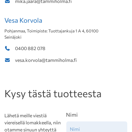
mika.jaara@tammiholma.fi
Vesa Korvola
Pohjanmaa, Toimipiste: Tuottajankuja 1 A 4, 60100
Seinäjoki
0400 882 078
vesa.korvola@tammiholma.fi
Kysy tästä tuotteesta
Nimi
Lähetä meille viestiä
viereisellä lomakkeella, niin
otamme sinuun yhteyttä