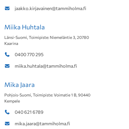
jaakko.kirjavainen@tammiholma.fi
Miika Huhtala
Länsi-Suomi, Toimipiste: Niemeläntie 3, 20780
Kaarina
0400 770 295
miika.huhtala@tammiholma.fi
Mika Jaara
Pohjois-Suomi, Toimipiste: Voimatie 1 B, 90440
Kempele
040 621 6789
mika.jaara@tammiholma.fi