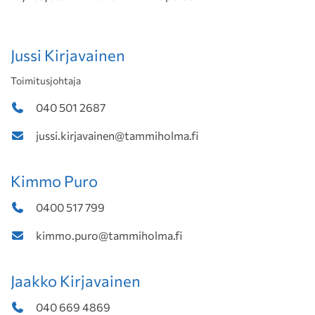
Jussi Kirjavainen
Toimitusjohtaja
040 501 2687
jussi.kirjavainen@tammiholma.fi
Kimmo Puro
0400 517 799
kimmo.puro@tammiholma.fi
Jaakko Kirjavainen
040 669 4869