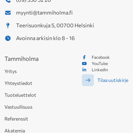
myynti@tammiholma.fi
Teerisuonkuja 5, 00700 Helsinki
Avoinna arkisin klo 8 - 16
Facebook
Tammiholma
YouTube
LinkedIn
Yritys
Tilaa uutiskirje
Yhteystiedot
Tuoteluettelot
Vastuullisuus
Referenssit
Akatemia