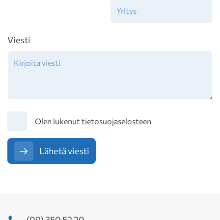
Viesti
Tietosuoja
Olen lukenut
tietosuojaselosteen
Lähetä viesti
(09) 350 52 20