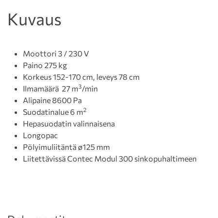
Kuvaus
Moottori 3 / 230 V
Paino 275 kg
Korkeus 152-170 cm, leveys 78 cm
3
Ilmamäärä 27 m
/min
Alipaine 8600 Pa
2
Suodatinalue 6 m
Hepasuodatin valinnaisena
Longopac
Pölyimuliitäntä ø125 mm
Liitettävissä Contec Modul 300 sinkopuhaltimeen