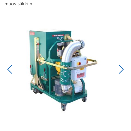
muovisäkkiin.
Edellinen
Seur