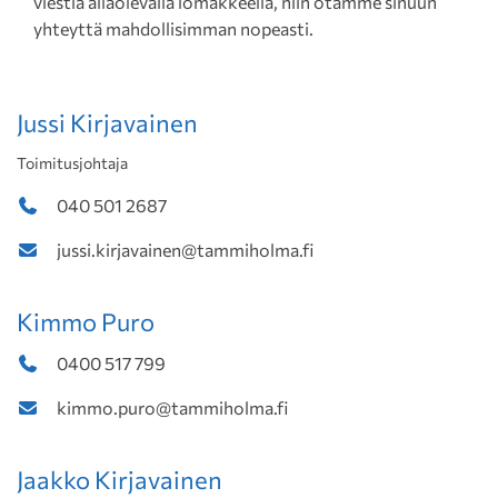
viestiä allaolevalla lomakkeella, niin otamme sinuun
yhteyttä mahdollisimman nopeasti.
Jussi Kirjavainen
Toimitusjohtaja
040 501 2687
jussi.kirjavainen@tammiholma.fi
Kimmo Puro
0400 517 799
kimmo.puro@tammiholma.fi
Jaakko Kirjavainen