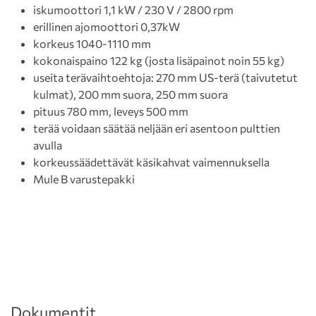
iskumoottori 1,1 kW / 230 V / 2800 rpm
erillinen ajomoottori 0,37kW
korkeus 1040-1110 mm
kokonaispaino 122 kg (josta lisäpainot noin 55 kg)
useita terävaihtoehtoja: 270 mm US-terä (taivutetut
kulmat), 200 mm suora, 250 mm suora
pituus 780 mm, leveys 500 mm
terää voidaan säätää neljään eri asentoon pulttien
avulla
korkeussäädettävät käsikahvat vaimennuksella
Mule B varustepakki
Dokumentit