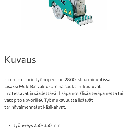
Kuvaus
Iskumoottorin työnopeus on 2800 iskua minuutissa.
Lisäksi Mule B:n vakio-ominaisuuksiin kuuluvat
irrotettavat ja säädettävät lisäpainot (lisää teräpainetta tai
vetopitoa pyörille). Työmukavuutta lisäävät
tärinävaimennetut käsikahvat.
työleveys 250-350 mm