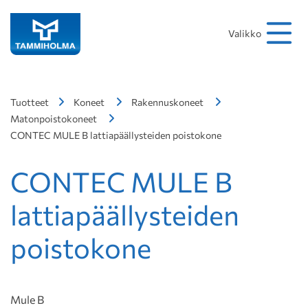
Hakusana
Hae
Valikko
Tuotteet
Koneet
Rakennuskoneet
Matonpoistokoneet
CONTEC MULE B lattiapäällysteiden poistokone
CONTEC MULE B
lattiapäällysteiden
poistokone
Mule B