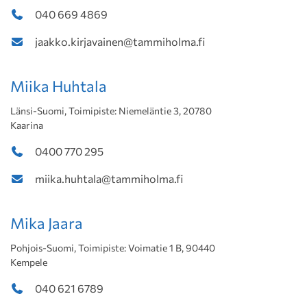
040 669 4869
jaakko.kirjavainen@tammiholma.fi
Miika Huhtala
Länsi-Suomi, Toimipiste: Niemeläntie 3, 20780
Kaarina
0400 770 295
miika.huhtala@tammiholma.fi
Mika Jaara
Pohjois-Suomi, Toimipiste: Voimatie 1 B, 90440
Kempele
040 621 6789