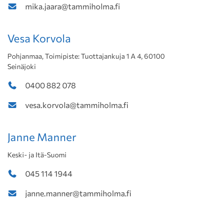
mika.jaara@tammiholma.fi
Vesa Korvola
Pohjanmaa, Toimipiste: Tuottajankuja 1 A 4, 60100
Seinäjoki
0400 882 078
vesa.korvola@tammiholma.fi
Janne Manner
Keski- ja Itä-Suomi
045 114 1944
janne.manner@tammiholma.fi