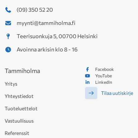
(09) 350 52 20
myynti@tammiholma.fi
Teerisuonkuja 5, 00700 Helsinki
Avoinna arkisin klo 8 - 16
Facebook
Tammiholma
YouTube
LinkedIn
Yritys
Tilaa uutiskirje
Yhteystiedot
Tuoteluettelot
Vastuullisuus
Referenssit