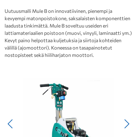
Uutuusmalli Mule B on innovatiivinen, pienempi ja
kevyempi matonpoistokone, saksalaisten komponenttien
laadusta tinkimättä. Mule B soveltuu useiden eri
lattiamateriaalien poistoon (muovi, vinyyli, laminaatti ym.)
Kevyt paino helpottaa kuljetuksia ja siirtoja kohteiden
välillä (ajomoottori). Koneessa on tasapainotetut
nostopisteet sekä hiiliharjaton moottori.
Edellinen
Seur