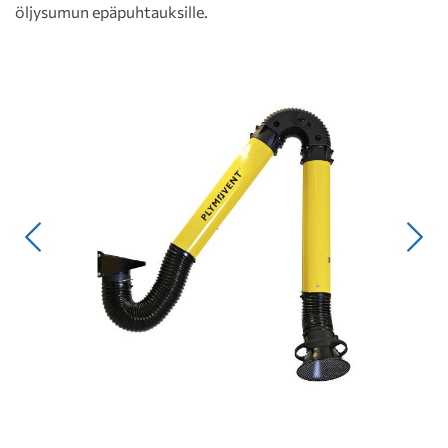
öljysumun epäpuhtauksille.
Edellinen
Seur