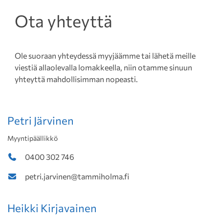
Ota yhteyttä
Ole suoraan yhteydessä myyjäämme tai lähetä meille
viestiä allaolevalla lomakkeella, niin otamme sinuun
yhteyttä mahdollisimman nopeasti.
Petri Järvinen
Myyntipäällikkö
0400 302 746
petri.jarvinen@tammiholma.fi
Heikki Kirjavainen