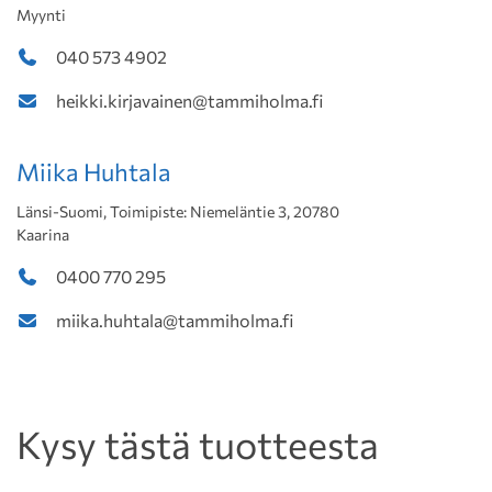
Myynti
040 573 4902
heikki.kirjavainen@tammiholma.fi
Miika Huhtala
Länsi-Suomi, Toimipiste: Niemeläntie 3, 20780
Kaarina
0400 770 295
miika.huhtala@tammiholma.fi
Kysy tästä tuotteesta