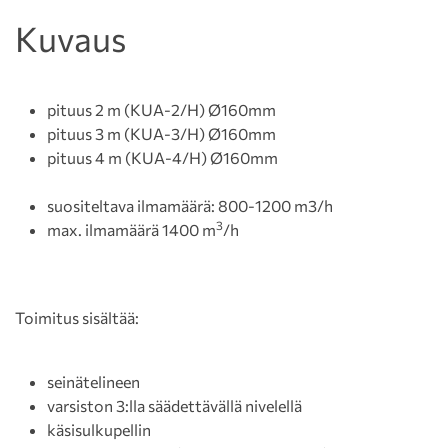
Kuvaus
pituus 2 m (KUA-2/H) Ø160mm
pituus 3 m (KUA-3/H) Ø160mm
pituus 4 m (KUA-4/H) Ø160mm
suositeltava ilmamäärä: 800-1200 m3/h
3
max. ilmamäärä 1400 m
/h
Toimitus sisältää:
seinätelineen
varsiston 3:lla säädettävällä nivelellä
käsisulkupellin