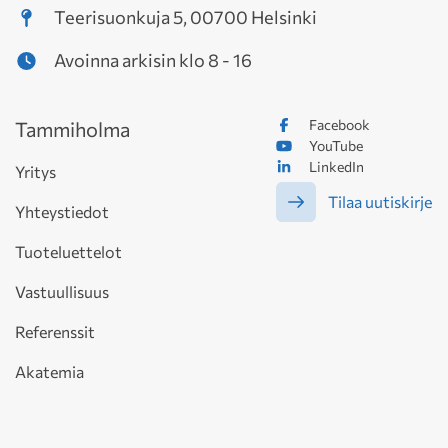
Teerisuonkuja 5, 00700 Helsinki
Avoinna arkisin klo 8 - 16
Facebook
Tammiholma
YouTube
LinkedIn
Yritys
Tilaa uutiskirje
Yhteystiedot
Tuoteluettelot
Vastuullisuus
Referenssit
Akatemia