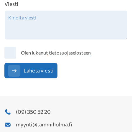
Viesti
Tietosuoja
Olen lukenut
tietosuojaselosteen
Lähetä viesti
(09) 350 52 20
myynti@tammiholma.fi