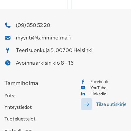
(09) 350 52 20
myynti@tammiholma.fi
Teerisuonkuja 5, 00700 Helsinki
Avoinna arkisin klo 8 - 16
Facebook
Tammiholma
YouTube
LinkedIn
Yritys
Tilaa uutiskirje
Yhteystiedot
Tuoteluettelot
Vastuullisuus