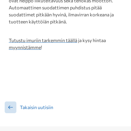
ovat helppo liikuteltavuus sekä tehokas moottori.
Automaattinen suodattimen puhdistus pitää
suodattimet pitkään hyvinä, ilmavirran korkeana ja
tuotteen käyttöiän pitkänä.
Tutustu imuriin tarkemmin täällä
ja kysy hintaa
myynnistämme
!
Takaisin uutisiin