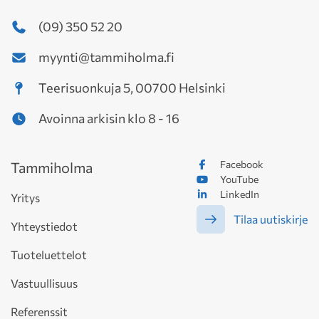
(09) 350 52 20
myynti@tammiholma.fi
Teerisuonkuja 5, 00700 Helsinki
Avoinna arkisin klo 8 - 16
Facebook
Tammiholma
YouTube
LinkedIn
Yritys
Tilaa uutiskirje
Yhteystiedot
Tuoteluettelot
Vastuullisuus
Referenssit