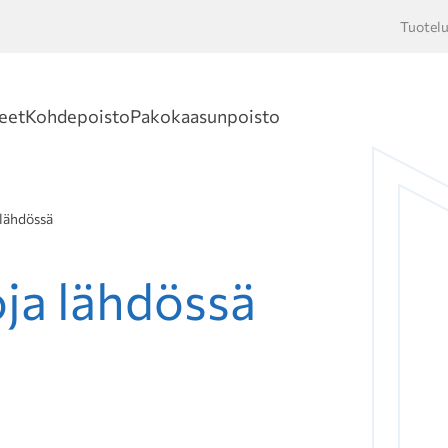
Tuotelu
Hakusan
eet
Kohdepoisto
Pakokaasunpoisto
 lähdössä
oja lähdössä