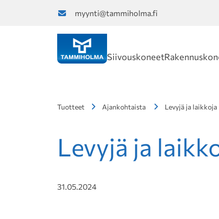
myynti@tammiholma.fi
Siivouskoneet
Rakennuskon
Tuotteet
Ajankohtaista
Levyjä ja laikkoja
Levyjä ja laikk
31.05.2024