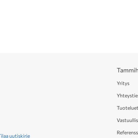
Tammih
Yritys
Yhteysti
Tuoteluet
Vastuulli
Referenss
ilaa uutiskirje