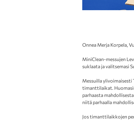
Onnea Merja Korpela, Vu
MiniClean-messujen Levyj
suklaata ja valitsemasi 
Messuilla ylivoimaisesti
timanttilaikat. Huomasim
parhaasta mahdollisesta
niitä parhaalla mahdollise
Jos timanttilaikkojen per