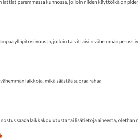
 lattiat paremmassa kunnossa, jolloin niiden käyttöikä on pid
paa ylläpitosiivousta, jolloin tarvittaisiin vähemmän perussii
 vähemmän laikkoja, mikä säästää suoraa rahaa
n innostus saada laikkakoulutusta tai lisätietoja aiheesta, oletha
💃