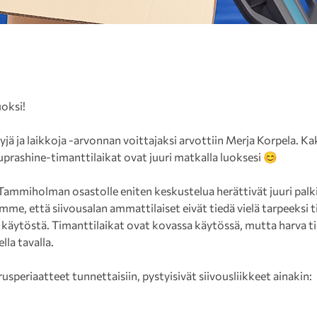
oksi!
ä ja laikkoja -arvonnan voittajaksi arvottiin Merja Korpela. K
Suprashine-timanttilaikat ovat juuri matkalla luoksesi 😊
 Tammiholman osastolle eniten keskustelua herättivät juuri palk
me, että siivousalan ammattilaiset eivät tiedä vielä tarpeeksi ti
 käytöstä. Timanttilaikat ovat kovassa käytössä, mutta harva t
lla tavalla.
usperiaatteet tunnettaisiin, pystyisivät siivousliikkeet ainakin: