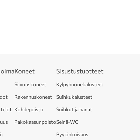
olma
Koneet
Sisustustuotteet
Siivouskoneet
Kylpyhuonekalusteet
edot
Rakennuskoneet
Suihkukalusteet
telot
Kohdepoisto
Suihkut ja hanat
suus
Pakokaasunpoisto
Seinä-WC
it
Pyykinkuivaus