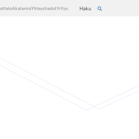
Haku
ettelo
Akatemia
Yhteystiedot
Yritys
a
Hae