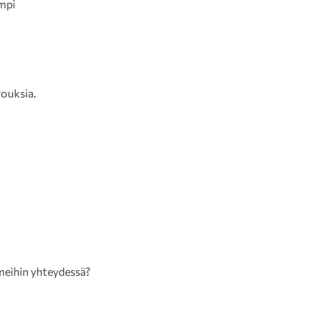
empi
vouksia.
n meihin yhteydessä?