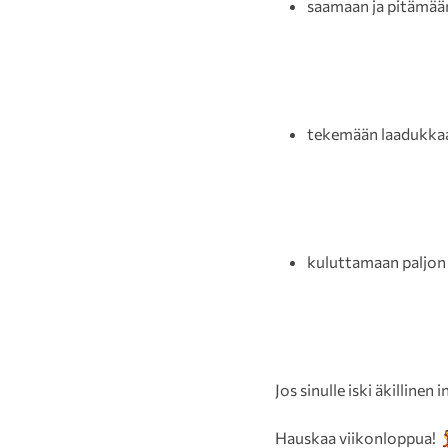
saamaan ja pitämään
tekemään laadukkaam
kuluttamaan paljon
Jos sinulle iski äkilline
Hauskaa viikonloppua! 