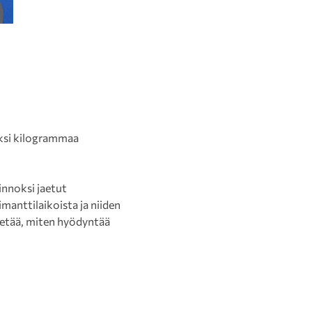
aksi kilogrammaa
innoksi jaetut
manttilaikoista ja niiden
ietää, miten hyödyntää