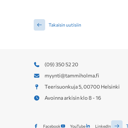
Takaisin uutisiin
(09) 350 52 20
myynti@tammiholma.fi
Teerisuonkuja 5, 00700 Helsinki
Avoinna arkisin klo 8 - 16
T
Facebook
YouTube
LinkedIn