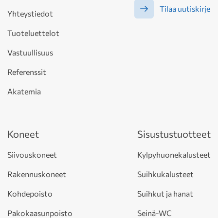
Tilaa uutiskirje
Yhteystiedot
Tuoteluettelot
Vastuullisuus
Referenssit
Akatemia
Koneet
Sisustustuotteet
Siivouskoneet
Kylpyhuonekalusteet
Rakennuskoneet
Suihkukalusteet
Kohdepoisto
Suihkut ja hanat
Pakokaasunpoisto
Seinä-WC