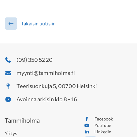
Takaisin uutisiin
(09) 350 52 20
myynti@tammiholma.fi
Teerisuonkuja 5, 00700 Helsinki
Avoinna arkisin klo 8 - 16
Facebook
Tammiholma
YouTube
LinkedIn
Yritys