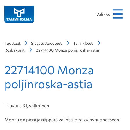
Hakusana
Hae
Valikko
Tuotteet
Sisustustuotteet
Tarvikkeet
Roskakorit
22714100 Monza poljinroska-astia
22714100 Monza
poljinroska-astia
Tilavuus 3 l, valkoinen
Monza on pieni ja näppärä valinta joka kylpyhuoneeseen.