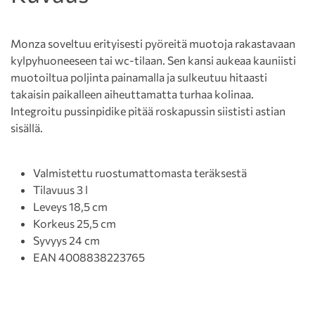
Monza soveltuu erityisesti pyöreitä muotoja rakastavaan
kylpyhuoneeseen tai wc-tilaan. Sen kansi aukeaa kauniisti
muotoiltua poljinta painamalla ja sulkeutuu hitaasti
takaisin paikalleen aiheuttamatta turhaa kolinaa.
Integroitu pussinpidike pitää roskapussin siististi astian
sisällä.
Valmistettu ruostumattomasta teräksestä
Tilavuus 3 l
Leveys 18,5 cm
Korkeus 25,5 cm
Syvyys 24 cm
EAN 4008838223765