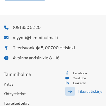
(09) 350 52 20
myynti@tammiholma.fi
Teerisuonkuja 5, 00700 Helsinki
Avoinna arkisin klo 8 - 16
Facebook
Tammiholma
YouTube
LinkedIn
Yritys
Tilaa uutiskirje
Yhteystiedot
Tuoteluettelot