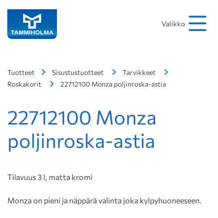
Hakusana
Hae
Valikko
Tuotteet
Sisustustuotteet
Tarvikkeet
Roskakorit
22712100 Monza poljinroska-astia
22712100 Monza
poljinroska-astia
Tilavuus 3 l, matta kromi
Monza on pieni ja näppärä valinta joka kylpyhuoneeseen.