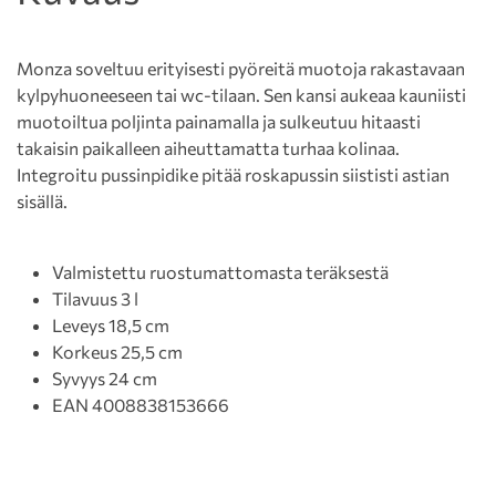
Monza soveltuu erityisesti pyöreitä muotoja rakastavaan
kylpyhuoneeseen tai wc-tilaan. Sen kansi aukeaa kauniisti
muotoiltua poljinta painamalla ja sulkeutuu hitaasti
takaisin paikalleen aiheuttamatta turhaa kolinaa.
Integroitu pussinpidike pitää roskapussin siististi astian
sisällä.
Valmistettu ruostumattomasta teräksestä
Tilavuus 3 l
Leveys 18,5 cm
Korkeus 25,5 cm
Syvyys 24 cm
EAN 4008838153666