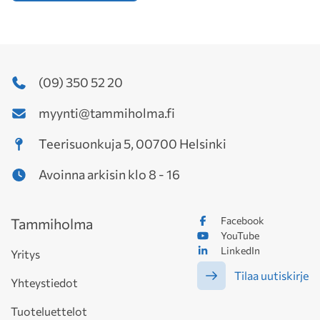
(09) 350 52 20
myynti@tammiholma.fi
Teerisuonkuja 5, 00700 Helsinki
Avoinna arkisin klo 8 - 16
Facebook
Tammiholma
YouTube
LinkedIn
Yritys
Tilaa uutiskirje
Yhteystiedot
Tuoteluettelot