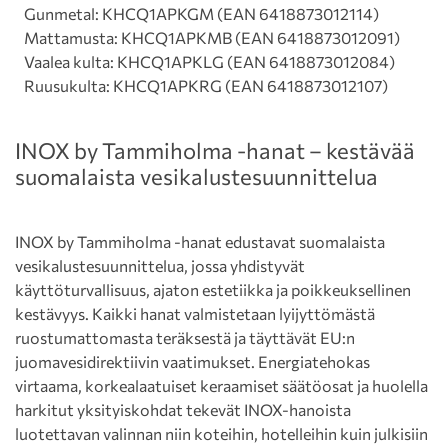
Gunmetal: KHCQ1APKGM (EAN 6418873012114)
Mattamusta: KHCQ1APKMB (EAN 6418873012091)
Vaalea kulta: KHCQ1APKLG (EAN 6418873012084)
Ruusukulta: KHCQ1APKRG (EAN 6418873012107)
INOX by Tammiholma -hanat – kestävää
suomalaista vesi­kalustesuunnittelua
INOX by Tammiholma -hanat edustavat suomalaista
vesikalustesuunnittelua, jossa yhdistyvät
käyttöturvallisuus, ajaton estetiikka ja poikkeuksellinen
kestävyys. Kaikki hanat valmistetaan lyijyttömästä
ruostumattomasta teräksestä ja täyttävät EU:n
juomavesidirektiivin vaatimukset. Energiatehokas
virtaama, korkealaatuiset keraamiset säätöosat ja huolella
harkitut yksityiskohdat tekevät INOX-hanoista
luotettavan valinnan niin koteihin, hotelleihin kuin julkisiin