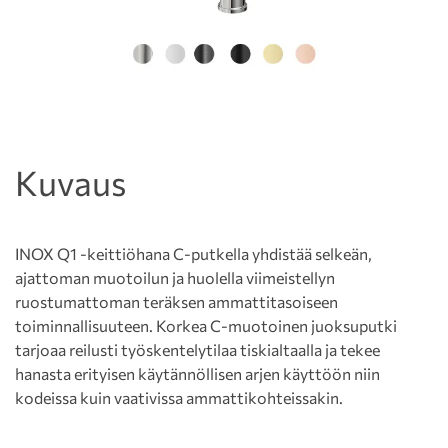
Kuvaus
INOX Q1 -keittiöhana C-putkella yhdistää selkeän,
ajattoman muotoilun ja huolella viimeistellyn
ruostumattoman teräksen ammattitasoiseen
toiminnallisuuteen. Korkea C-muotoinen juoksuputki
tarjoaa reilusti työskentelytilaa tiskialtaalla ja tekee
hanasta erityisen käytännöllisen arjen käyttöön niin
kodeissa kuin vaativissa ammattikohteissakin.