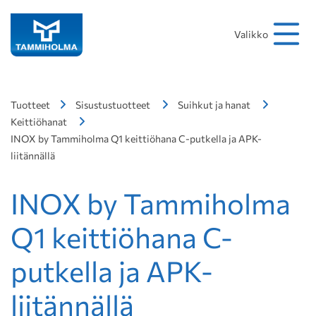
Hakusana
Hae
Valikko
Tuotteet
Sisustustuotteet
Suihkut ja hanat
Keittiöhanat
INOX by Tammiholma Q1 keittiöhana C-putkella ja APK-
liitännällä
INOX by Tammiholma
Q1 keittiöhana C-
putkella ja APK-
liitännällä