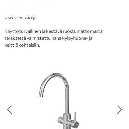
Useita eri värejä
Käyttöturvallinen ja kestävä ruostumattomasta
teräksestä valmistettu hana kylpyhuone- ja
keittiökohteisiin.
Edellinen
Seur