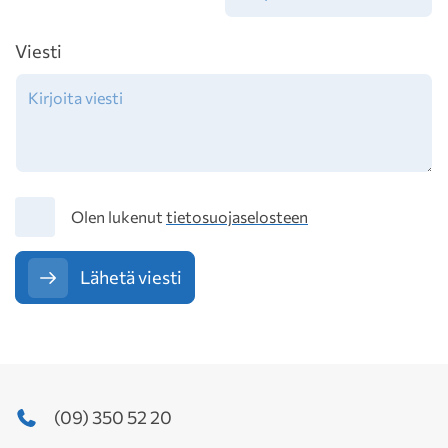
Viesti
Tietosuoja
Olen lukenut
tietosuojaselosteen
Lähetä viesti
(09) 350 52 20