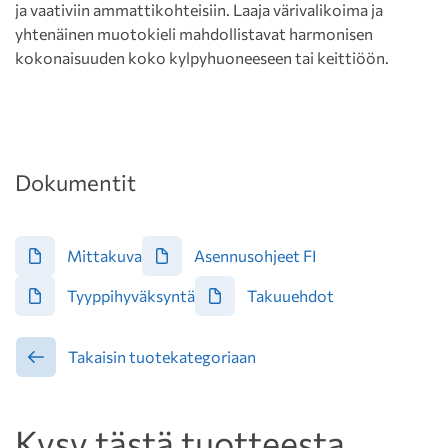
ja vaativiin ammattikohteisiin. Laaja värivalikoima ja
yhtenäinen muotokieli mahdollistavat harmonisen
kokonaisuuden koko kylpyhuoneeseen tai keittiöön.
Dokumentit
Mittakuva
Asennusohjeet FI
Tyyppihyväksyntä
Takuuehdot
Takaisin tuotekategoriaan
Kysy tästä tuotteesta