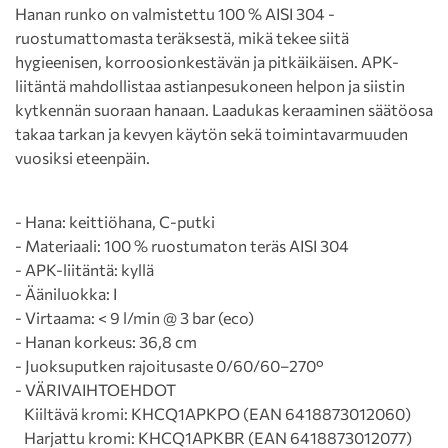
Hanan runko on valmistettu 100 % AISI 304 -
ruostumattomasta teräksestä, mikä tekee siitä
hygieenisen, korroosionkestävän ja pitkäikäisen. APK-
liitäntä mahdollistaa astianpesukoneen helpon ja siistin
kytkennän suoraan hanaan. Laadukas keraaminen säätöosa
takaa tarkan ja kevyen käytön sekä toimintavarmuuden
vuosiksi eteenpäin.
- Hana: keittiöhana, C-putki
- Materiaali: 100 % ruostumaton teräs AISI 304
- APK-liitäntä: kyllä
- Ääniluokka: I
- Virtaama: < 9 l/min @ 3 bar (eco)
- Hanan korkeus: 36,8 cm
- Juoksuputken rajoitusaste 0/60/60–270°
- VÄRIVAIHTOEHDOT
Kiiltävä kromi: KHCQ1APKPO (EAN 6418873012060)
Harjattu kromi: KHCQ1APKBR (EAN 6418873012077)