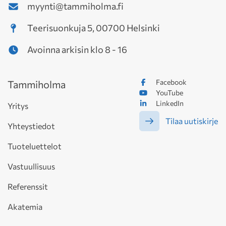
myynti@tammiholma.fi
Teerisuonkuja 5, 00700 Helsinki
Avoinna arkisin klo 8 - 16
Facebook
Tammiholma
YouTube
LinkedIn
Yritys
Tilaa uutiskirje
Yhteystiedot
Tuoteluettelot
Vastuullisuus
Referenssit
Akatemia