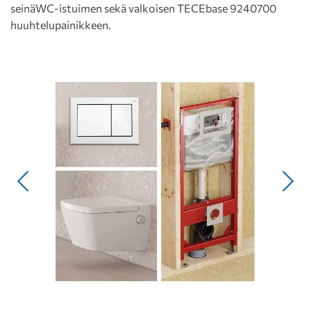
seinäWC-istuimen sekä valkoisen TECEbase 9240700
huuhtelupainikkeen.
Edellinen
Seur