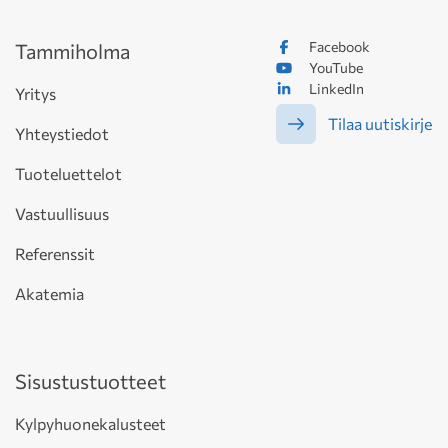
Facebook
Tammiholma
YouTube
LinkedIn
Yritys
Tilaa uutiskirje
Yhteystiedot
Tuoteluettelot
Vastuullisuus
Referenssit
Akatemia
Sisustustuotteet
Kylpyhuonekalusteet