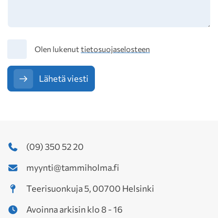
Tietosuoja
Olen lukenut
tietosuojaselosteen
Lähetä viesti
(09) 350 52 20
myynti@tammiholma.fi
Teerisuonkuja 5, 00700 Helsinki
Avoinna arkisin klo 8 - 16