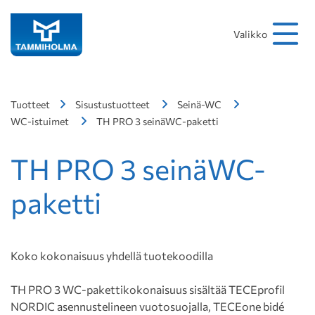
Hakusana
Hae
Valikko
Tuotteet
Sisustustuotteet
Seinä-WC
WC-istuimet
TH PRO 3 seinäWC-paketti
TH PRO 3 seinäWC-
paketti
Koko kokonaisuus yhdellä tuotekoodilla
TH PRO 3 WC-pakettikokonaisuus sisältää TECEprofil
NORDIC asennustelineen vuotosuojalla, TECEone bidé