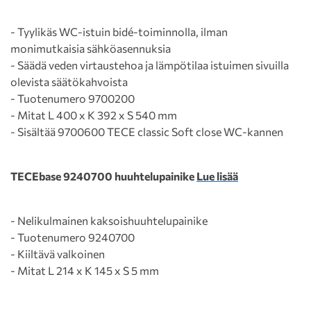
- Tyylikäs WC-istuin bidé-toiminnolla, ilman
monimutkaisia sähköasennuksia
- Säädä veden virtaustehoa ja lämpötilaa istuimen sivuilla
olevista säätökahvoista
- Tuotenumero 9700200
- Mitat L 400 x K 392 x S 540 mm
- Sisältää 9700600 TECE classic Soft close WC-kannen
TECEbase 9240700 huuhtelupainike
Lue lisää
- Nelikulmainen kaksoishuuhtelupainike
- Tuotenumero 9240700
- Kiiltävä valkoinen
- Mitat L 214 x K 145 x S 5 mm