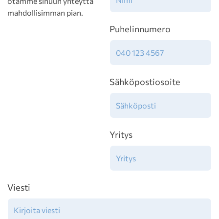
otamme sinuun yhteyttä
mahdollisimman pian.
Puhelinnumero
Sähköpostiosoite
Yritys
Viesti