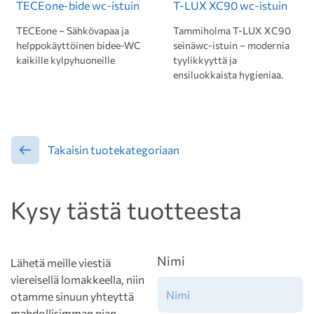
TECEone-bide wc-istuin
T-LUX XC90 wc-istuin
TECEone – Sähkövapaa ja
Tammiholma T-LUX XC90
helppokäyttöinen bidee-WC
seinäwc-istuin – modernia
kaikille kylpyhuoneille
tyylikkyyttä ja
ensiluokkaista hygieniaa.
Takaisin tuotekategoriaan
Kysy tästä tuotteesta
Nimi
Lähetä meille viestiä
viereisellä lomakkeella, niin
otamme sinuun yhteyttä
mahdollisimman pian.