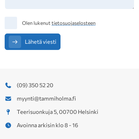
Tietosuoja
Olen lukenut
tietosuojaselosteen
Lähetä viesti
(09) 350 52 20
myynti@tammiholma.fi
Teerisuonkuja 5, 00700 Helsinki
Avoinna arkisin klo 8 - 16