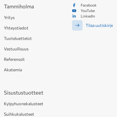
Facebook
Tammiholma
YouTube
LinkedIn
Yritys
Tilaa uutiskirje
Yhteystiedot
Tuoteluettelot
Vastuullisuus
Referenssit
Akatemia
Sisustustuotteet
Kylpyhuonekalusteet
Suihkukalusteet