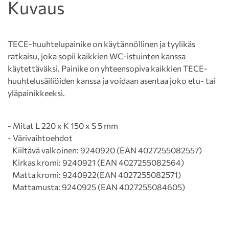
Kuvaus
TECE-huuhtelupainike on käytännöllinen ja tyylikäs
ratkaisu, joka sopii kaikkien WC-istuinten kanssa
käytettäväksi. Painike on yhteensopiva kaikkien TECE-
huuhtelusäiliöiden kanssa ja voidaan asentaa joko etu- tai
yläpainikkeeksi.
- Mitat L 220 x K 150 x S 5 mm
- Värivaihtoehdot
Kiiltävä valkoinen: 9240920 (EAN 4027255082557)
Kirkas kromi: 9240921 (EAN 4027255082564)
Matta kromi: 9240922(EAN 4027255082571)
Mattamusta: 9240925 (EAN 4027255084605)