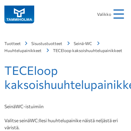
Hakusana
Hae
Valikko
Tuotteet
Sisustustuotteet
Seinä-WC
Huuhtelupainikkeet
TECEloop kaksoishuuhtelupainikkeet
TECEloop
kaksoishuuhtelupainikk
SeinäWC-istuimiin
Valitse seinäWC:llesi huuhtelupainike näistä neljästä eri
väristä.