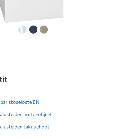
it
äristöseloste EN
alusteiden hoito-ohjeet
alusteiden takuuehdot