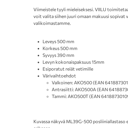
Viimeistele tyyli mieleiseksesi. VIILU toimiteta
voit valita siihen juuri omaan makuusi sopivat 
valikoimastamme.
Leveys 500 mm
Korkeus 500 mm
Syvyys 390 mm
Levyn kokonaispaksuus 15mm
Esiporatut reiät vetimille
Värivaihtoehdot
Valkoinen: AKO500 (EAN 64188730
Antrasiitti: AKO500A (EAN 6418873
Tammi: AKO500T (EAN 6418873010
Kuvassa näkyvä ML39G-500 posliiniallastaso ei