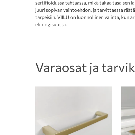
sertifioidussa tehtaassa, mikä takaa tasaisen 
juuri sopivan vaihtoehdon, ja tarvittaessa rää
tarpeisiin. VIILU on luonnollinen valinta, kun a
ekologisuutta.
Varaosat ja tarvi