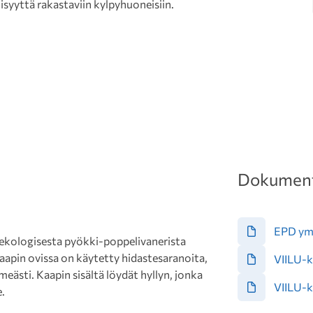
lisyyttä rakastaviin kylpyhuoneisiin.
Dokument
EPD ymp
 ekologisesta pyökki-poppelivanerista
aapin ovissa on käytetty hidastesaranoita,
VIILU-k
ästi. Kaapin sisältä löydät hyllyn, jonka
VIILU-k
e.