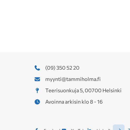
(09) 350 52 20
myynti@tammiholma.fi
Teerisuonkuja 5, 00700 Helsinki
Avoinna arkisin klo 8 - 16