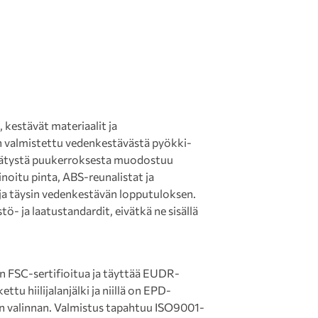
kestävät materiaalit ja
n valmistettu vedenkestävästä pyökki-
ssätystä puukerroksesta muodostuu
noitu pinta, ABS-reunalistat ja
 ja täysin vedenkestävän lopputuloksen.
ö- ja laatustandardit, eivätkä ne sisällä
on FSC-sertifioitua ja täyttää EUDR-
ttu hiilijalanjälki ja niillä on EPD-
sen valinnan. Valmistus tapahtuu ISO9001-