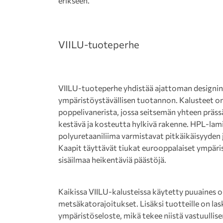
erikseen.
VIILU-tuoteperhe
VIILU-tuoteperhe yhdistää ajattoman designin, 
ympäristöystävällisen tuotannon. Kalusteet o
poppelivanerista, jossa seitsemän yhteen prä
kestävä ja kosteutta hylkivä rakenne. HPL-lami
polyuretaaniliima varmistavat pitkäikäisyyden
Kaapit täyttävät tiukat eurooppalaiset ympärist
sisäilmaa heikentäviä päästöjä.
Kaikissa VIILU-kalusteissa käytetty puuaines 
metsäkatorajoitukset. Lisäksi tuotteille on laske
ympäristöseloste, mikä tekee niistä vastuulli