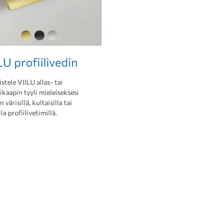
LU profiilivedin
stele VIILU allas- tai
kaapin tyyli mieleiseksesi
 värisillä, kultaisilla tai
la profiilivetimillä.