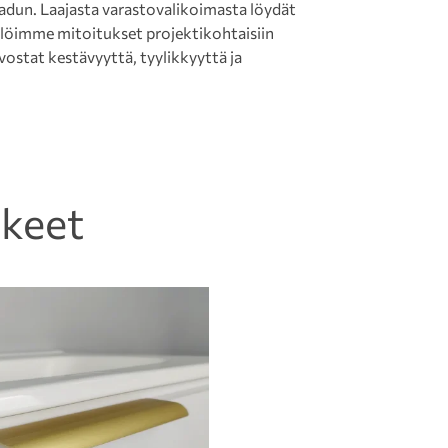
laadun. Laajasta varastovalikoimasta löydät
tälöimme mitoitukset projektikohtaisiin
rvostat kestävyyttä, tyylikkyyttä ja
kkeet