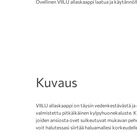
Ovellinen VIILU allaskaappi laatua ja käytännöl
Kuvaus
VIILU allaskaappi on täysin vedenkestävästä ja
valmistettu pitkäikäinen kylpyhuonekaluste. K
joiden ansiosta ovet sulkeutuvat mukavan pehme
voit halutessasi siirtää haluamallesi korkeudell