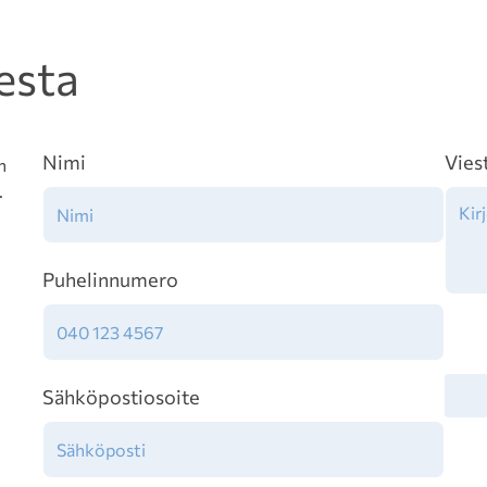
esta
Nimi
Vies
n
.
Puhelinnumero
Tiet
Sähköpostiosoite