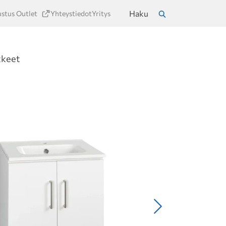
Haku
ustus Outlet
Yhteystiedot
Yritys
a
Hae
kkeet
Seuraava