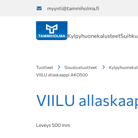
myynti@tammiholma.fi
Kylpyhuonekalusteet
Suihku
Tuotteet
Sisustustuotteet
Kylpyhuonekal
VIILU allaskaappi AKO500
VIILU allaska
Leveys 500 mm