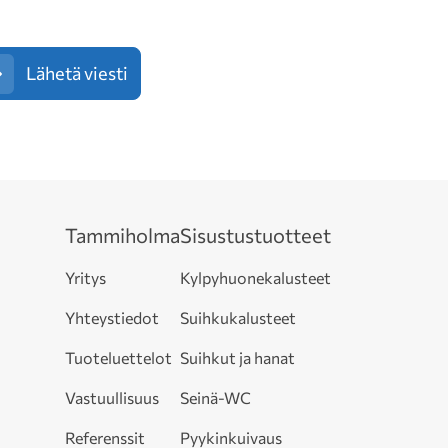
Lähetä viesti
Tammiholma
Sisustustuotteet
Yritys
Kylpyhuonekalusteet
Yhteystiedot
Suihkukalusteet
Tuoteluettelot
Suihkut ja hanat
Vastuullisuus
Seinä-WC
Referenssit
Pyykinkuivaus