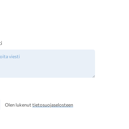
ti
osuoja
Olen lukenut
tietosuojaselosteen