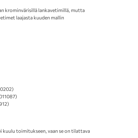
an krominvärisillä lankavetimillä, mutta
vetimet laajasta kuuden mallin
10202)
011087)
912)
 kuulu toimitukseen, vaan se on tilattava