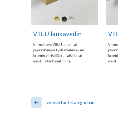
VIILU lankavedin
VII
Viimeistele VIILU allas- tai
Viimei
pyykkikaapin tyyli mieleiseksesi
pyykki
kromin värisillä, kultaisilla tai
kromin
mustilla lankavetimillä.
mustil
Takaisin tuotekategoriaan