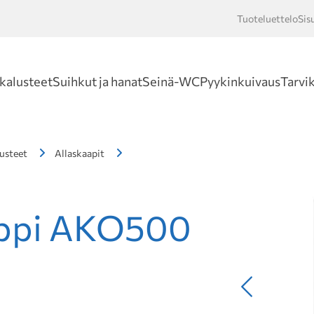
Tuoteluettelo
Sis
Hakusan
kalusteet
Suihkut ja hanat
Seinä-WC
Pyykinkuivaus
Tarvi
usteet
Allaskaapit
appi AKO500
Edellinen