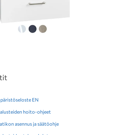
it
äristöseloste EN
alusteiden hoito-ohjeet
aatikon asennus ja säätöohje