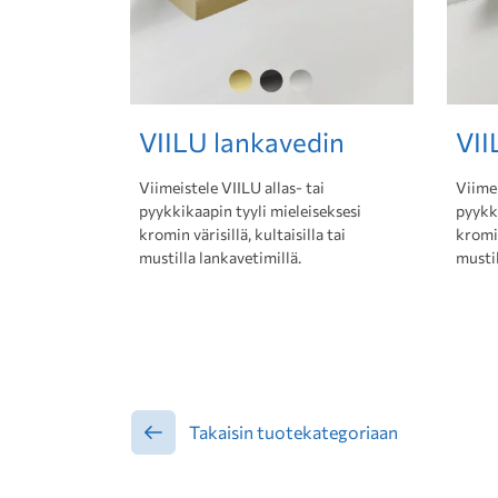
VIILU lankavedin
VII
Viimeistele VIILU allas- tai
Viimei
pyykkikaapin tyyli mieleiseksesi
pyykki
kromin värisillä, kultaisilla tai
kromin
mustilla lankavetimillä.
mustil
Takaisin tuotekategoriaan