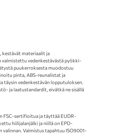
kestävät materiaalit ja
n valmistettu vedenkestävästä pyökki-
ssätystä puukerroksesta muodostuu
noitu pinta, ABS-reunalistat ja
 ja täysin vedenkestävän lopputuloksen.
ö- ja laatustandardit, eivätkä ne sisällä
on FSC-sertifioitua ja täyttää EUDR-
ttu hiilijalanjälki ja niillä on EPD-
sen valinnan. Valmistus tapahtuu ISO9001-