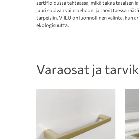
sertifioidussa tehtaassa, mikä takaa tasaisen 
juuri sopivan vaihtoehdon, ja tarvittaessa rää
tarpeisiin. VIILU on luonnollinen valinta, kun a
ekologisuutta.
Varaosat ja tarvi