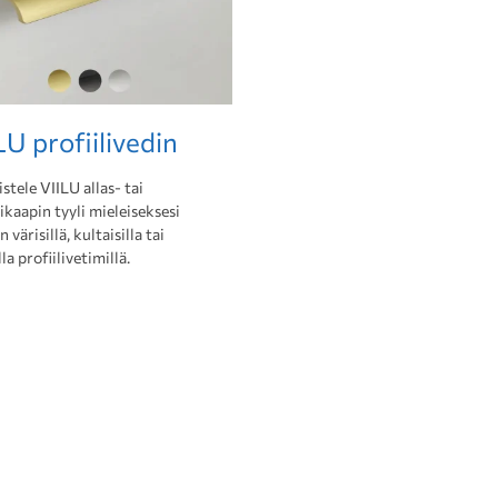
LU profiilivedin
stele VIILU allas- tai
kaapin tyyli mieleiseksesi
 värisillä, kultaisilla tai
la profiilivetimillä.