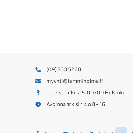
(09) 350 52 20
myynti@tammiholma.fi
Teerisuonkuja 5, 00700 Helsinki
Avoinna arkisin klo 8 - 16