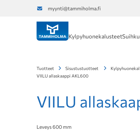
myynti@tammiholma.fi
Kylpyhuonekalusteet
Suihku
Tuotteet
Sisustustuotteet
Kylpyhuonekal
VIILU allaskaappi AKL600
VIILU allaska
Leveys 600 mm