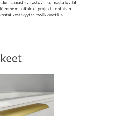
laadun. Laajasta varastovalikoimasta löydät
tälöimme mitoitukset projektikohtaisiin
rvostat kestävyyttä, tyylikkyyttä ja
kkeet