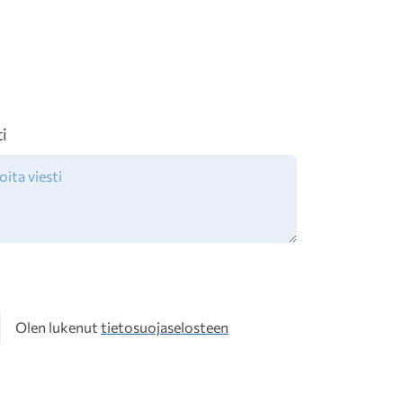
ti
osuoja
Olen lukenut
tietosuojaselosteen