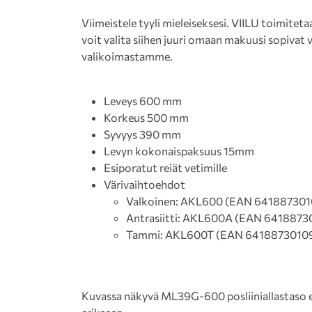
Viimeistele tyyli mieleiseksesi. VIILU toimiteta
voit valita siihen juuri omaan makuusi sopivat 
valikoimastamme.
Leveys 600 mm
Korkeus 500 mm
Syvyys 390 mm
Levyn kokonaispaksuus 15mm
Esiporatut reiät vetimille
Värivaihtoehdot
Valkoinen: AKL600 (EAN 641887301
Antrasiitti: AKL600A (EAN 6418873
Tammi: AKL600T (EAN 6418873010
Kuvassa näkyvä ML39G-600 posliiniallastaso ei