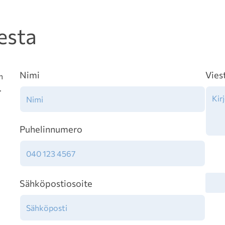
esta
Nimi
Vies
n
.
Puhelinnumero
Tiet
Sähköpostiosoite