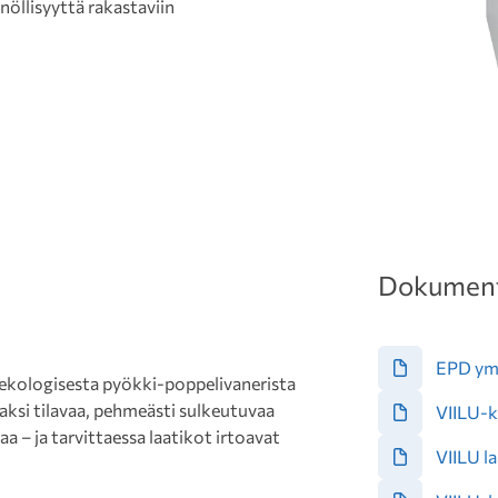
nöllisyyttä rakastaviin
Dokument
EPD ymp
 ekologisesta pyökki-poppelivanerista
aksi tilavaa, pehmeästi sulkeutuvaa
VIILU-k
a – ja tarvittaessa laatikot irtoavat
VIILU l