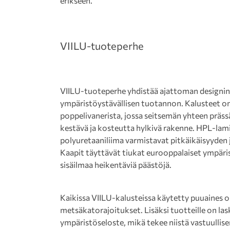
erikseen.
VIILU-tuoteperhe
VIILU-tuoteperhe yhdistää ajattoman designin, 
ympäristöystävällisen tuotannon. Kalusteet o
poppelivanerista, jossa seitsemän yhteen prä
kestävä ja kosteutta hylkivä rakenne. HPL-lami
polyuretaaniliima varmistavat pitkäikäisyyden
Kaapit täyttävät tiukat eurooppalaiset ympärist
sisäilmaa heikentäviä päästöjä.
Kaikissa VIILU-kalusteissa käytetty puuaines 
metsäkatorajoitukset. Lisäksi tuotteille on laske
ympäristöseloste, mikä tekee niistä vastuulli