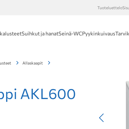
Tuoteluettelo
Sis
Hakusan
kalusteet
Suihkut ja hanat
Seinä-WC
Pyykinkuivaus
Tarvi
usteet
Allaskaapit
appi AKL600
Edellinen