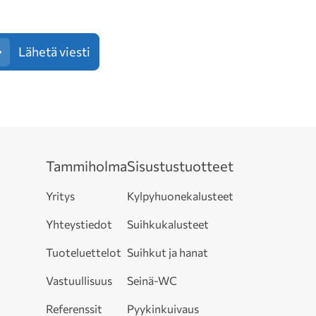
Lähetä viesti
Tammiholma
Sisustustuotteet
Yritys
Kylpyhuonekalusteet
Yhteystiedot
Suihkukalusteet
Tuoteluettelot
Suihkut ja hanat
Vastuullisuus
Seinä-WC
Referenssit
Pyykinkuivaus