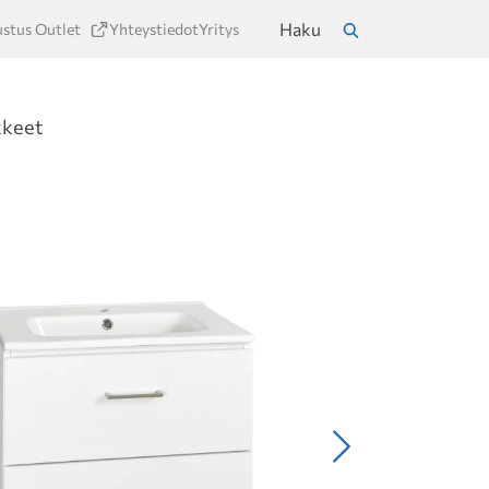
Haku
ustus Outlet
Yhteystiedot
Yritys
a
Hae
kkeet
Seuraava