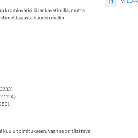
VIILU-k
an krominvärisillä lankavetimillä, mutta
vetimet laajasta kuuden mallin
0233)
011124)
950)
 kuulu toimitukseen, vaan se on tilattava