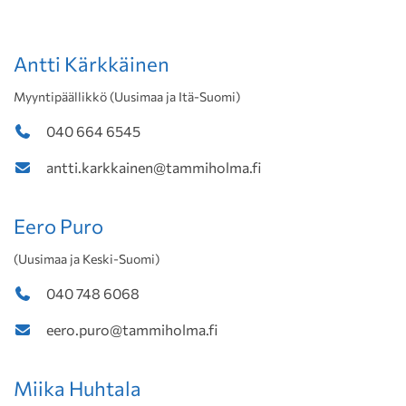
Antti Kärkkäinen
Myyntipäällikkö (Uusimaa ja Itä-Suomi)
040 664 6545
antti.karkkainen@tammiholma.fi
Eero Puro
(Uusimaa ja Keski-Suomi)
040 748 6068
eero.puro@tammiholma.fi
Miika Huhtala