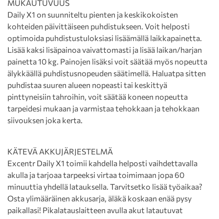
MUKAUTUVUUS
Daily X1 on suunniteltu pienten ja keskikokoisten
kohteiden päivittäiseen puhdistukseen. Voit helposti
optimoida puhdistustuloksiasi lisäämällä laikkapainetta.
Lisää kaksi lisäpainoa vaivattomasti ja lisää laikan/harjan
painetta 10 kg. Painojen lisäksi voit säätää myös nopeutta
älykkäällä puhdistusnopeuden säätimellä. Haluatpa sitten
puhdistaa suuren alueen nopeasti tai keskittyä
pinttyneisiin tahroihin, voit säätää koneen nopeutta
tarpeidesi mukaan ja varmistaa tehokkaan ja tehokkaan
siivouksen joka kerta.
KÄTEVÄ AKKUJÄRJESTELMÄ
Excentr Daily X1 toimii kahdella helposti vaihdettavalla
akulla ja tarjoaa tarpeeksi virtaa toimimaan jopa 60
minuuttia yhdellä latauksella. Tarvitsetko lisää työaikaa?
Osta ylimääräinen akkusarja, äläkä koskaan enää pysy
paikallasi! Pikalatauslaitteen avulla akut latautuvat