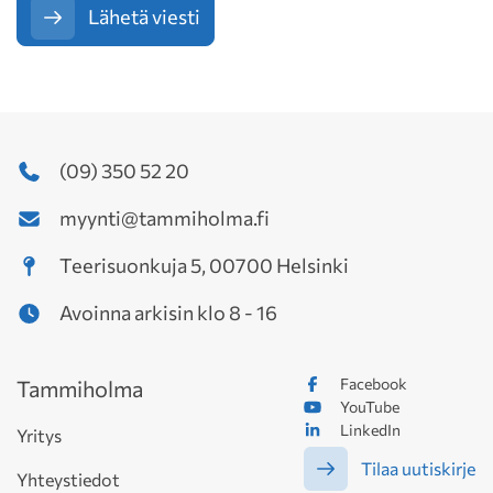
Lähetä viesti
(09) 350 52 20
myynti@tammiholma.fi
Teerisuonkuja 5, 00700 Helsinki
Avoinna arkisin klo 8 - 16
Facebook
Tammiholma
YouTube
LinkedIn
Yritys
Tilaa uutiskirje
Yhteystiedot