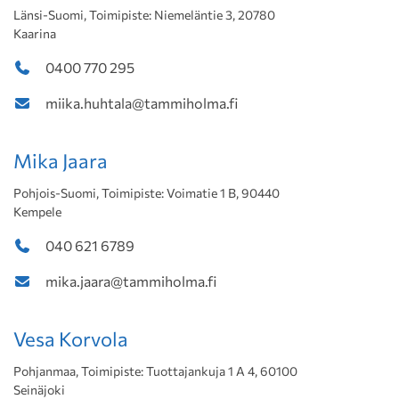
Länsi-Suomi, Toimipiste: Niemeläntie 3, 20780
Kaarina
0400 770 295
miika.huhtala@tammiholma.fi
Mika Jaara
Pohjois-Suomi, Toimipiste: Voimatie 1 B, 90440
Kempele
040 621 6789
mika.jaara@tammiholma.fi
Vesa Korvola
Pohjanmaa, Toimipiste: Tuottajankuja 1 A 4, 60100
Seinäjoki