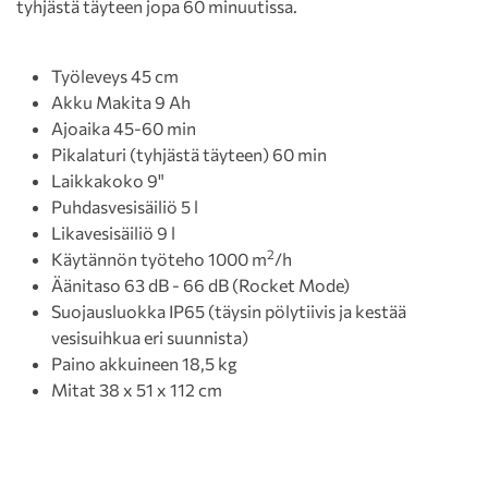
tyhjästä täyteen jopa 60 minuutissa.
Työleveys 45 cm
Akku Makita 9 Ah
Ajoaika 45-60 min
Pikalaturi (tyhjästä täyteen) 60 min
Laikkakoko 9"
Puhdasvesisäiliö 5 l
Likavesisäiliö 9 l
2
Käytännön työteho 1000 m
/h
Äänitaso 63 dB - 66 dB (Rocket Mode)
Suojausluokka IP65 (täysin pölytiivis ja kestää
vesisuihkua eri suunnista)
Paino akkuineen 18,5 kg
Mitat 38 x 51 x 112 cm