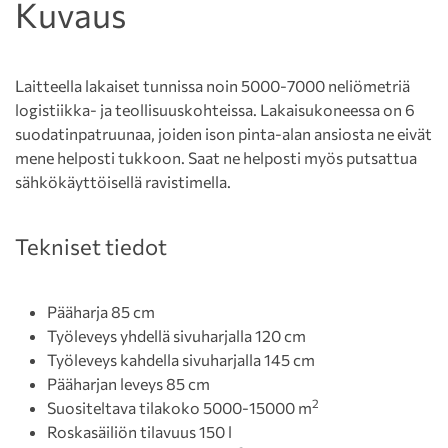
Kuvaus
Laitteella lakaiset tunnissa noin 5000-7000 neliömetriä
logistiikka- ja teollisuuskohteissa. Lakaisukoneessa on 6
suodatinpatruunaa, joiden ison pinta-alan ansiosta ne eivät
mene helposti tukkoon. Saat ne helposti myös putsattua
sähkökäyttöisellä ravistimella.
Tekniset tiedot
Pääharja 85 cm
Työleveys yhdellä sivuharjalla 120 cm
Työleveys kahdella sivuharjalla 145 cm
Pääharjan leveys 85 cm
2
Suositeltava tilakoko 5000-15000 m
Roskasäiliön tilavuus 150 l