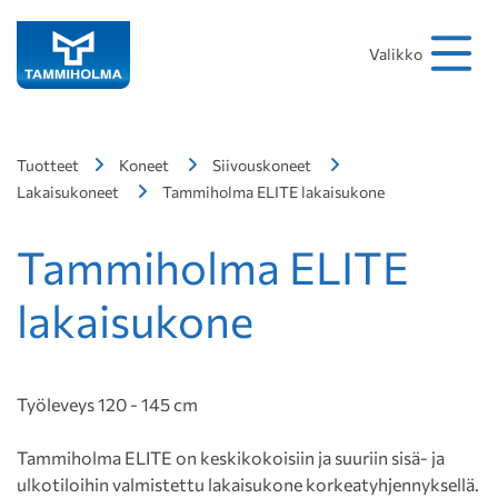
Hakusana
Hae
Valikko
Tuotteet
Koneet
Siivouskoneet
Lakaisukoneet
Tammiholma ELITE lakaisukone
Tammiholma ELITE
lakaisukone
Työleveys 120 - 145 cm
Tammiholma ELITE on keskikokoisiin ja suuriin sisä- ja
ulkotiloihin valmistettu lakaisukone korkeatyhjennyksellä.