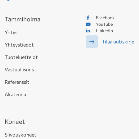
Facebook
Tammiholma
YouTube
LinkedIn
Yritys
Tilaa uutiskirje
Yhteystiedot
Tuoteluettelot
Vastuullisuus
Referenssit
Akatemia
Koneet
Siivouskoneet