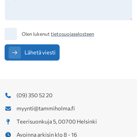
Tietosuoja
Olen lukenut
tietosuojaselosteen
Lähetä viesti
(09) 350 52 20
myynti@tammiholma.fi
Teerisuonkuja 5, 00700 Helsinki
Avoinna arkisin klo 8 - 16