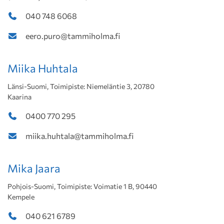
040 748 6068
eero.puro@tammiholma.fi
Miika Huhtala
Länsi-Suomi, Toimipiste: Niemeläntie 3, 20780
Kaarina
0400 770 295
miika.huhtala@tammiholma.fi
Mika Jaara
Pohjois-Suomi, Toimipiste: Voimatie 1 B, 90440
Kempele
040 621 6789