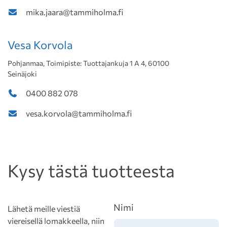
mika.jaara@tammiholma.fi
Vesa Korvola
Pohjanmaa, Toimipiste: Tuottajankuja 1 A 4, 60100
Seinäjoki
0400 882 078
vesa.korvola@tammiholma.fi
Kysy tästä tuotteesta
Nimi
Lähetä meille viestiä
viereisellä lomakkeella, niin