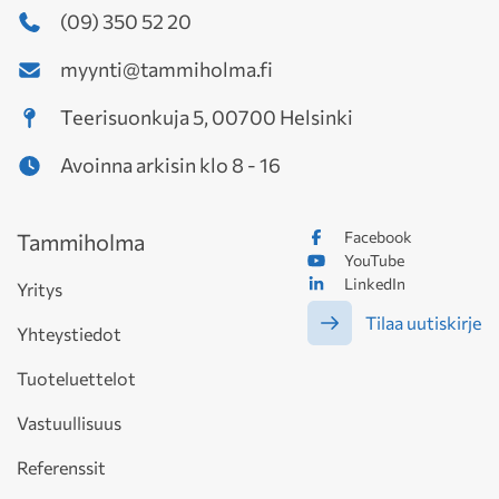
(09) 350 52 20
myynti@tammiholma.fi
Teerisuonkuja 5, 00700 Helsinki
Avoinna arkisin klo 8 - 16
Facebook
Tammiholma
YouTube
LinkedIn
Yritys
Tilaa uutiskirje
Yhteystiedot
Tuoteluettelot
Vastuullisuus
Referenssit