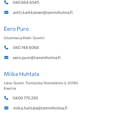
040 664 6545
antti.karkkainen@tammiholma.fi
Eero Puro
(Uusimaa ja Keski-Suomi)
040 748 6068
eero.puro@tammiholma.fi
Miika Huhtala
Länsi-Suomi, Toimipiste: Niemeläntie 3, 20780
Kaarina
0400 770 295
miika.huhtala@tammiholma.fi