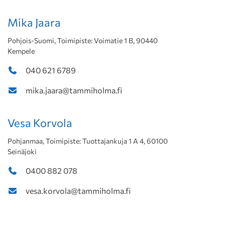
Mika Jaara
Pohjois-Suomi, Toimipiste: Voimatie 1 B, 90440
Kempele
040 621 6789
mika.jaara@tammiholma.fi
Vesa Korvola
Pohjanmaa, Toimipiste: Tuottajankuja 1 A 4, 60100
Seinäjoki
0400 882 078
vesa.korvola@tammiholma.fi