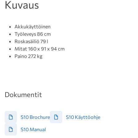
Kuvaus
Akkukäyttöinen
Työleveys 86 cm
Roskasäiliö 79 l
Mitat 160 x 91 x 94 cm
Paino 272 kg
Dokumentit
S10 Brochure
S10 Käyttöohje
S10 Manual