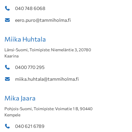
040 748 6068
eero.puro@tammiholma.fi
Miika Huhtala
Länsi-Suomi, Toimipiste: Niemeläntie 3, 20780
Kaarina
0400 770 295
miika.huhtala@tammiholma.fi
Mika Jaara
Pohjois-Suomi, Toimipiste: Voimatie 1 B, 90440
Kempele
040 621 6789