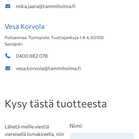
mika.jaara@tammiholma.fi
Vesa Korvola
Pohjanmaa, Toimipiste: Tuottajankuja 1 A 4, 60100
Seinäjoki
0400 882 078
vesa.korvola@tammiholma.fi
Kysy tästä tuotteesta
Nimi
Lähetä meille viestiä
viereisellä lomakkeella, niin