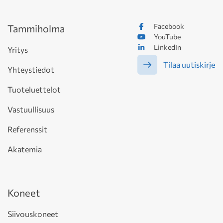
Facebook
Tammiholma
YouTube
LinkedIn
Yritys
Tilaa uutiskirje
Yhteystiedot
Tuoteluettelot
Vastuullisuus
Referenssit
Akatemia
Koneet
Siivouskoneet