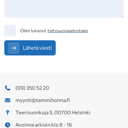
Tietosuoja
Olen lukenut
tietosuojaselosteen
Lähetä viesti
(09) 350 52 20
myynti@tammiholma.fi
Teerisuonkuja 5, 00700 Helsinki
Avoinna arkisin klo 8 - 16