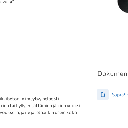
aikalla?
Dokument
SupraSh
kkibetoniin imeytyy helposti
n tai hyllyjen jättämien jälkien vuoksi.
iivouksella, ja ne jätetäänkin usein koko