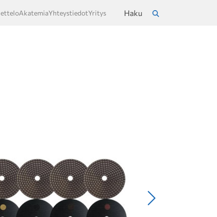
Haku
ettelo
Akatemia
Yhteystiedot
Yritys
a
Hae
Seuraava