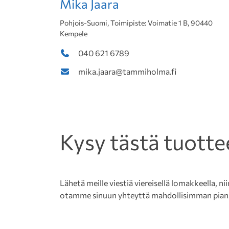
Mika Jaara
Pohjois-Suomi, Toimipiste: Voimatie 1 B, 90440
Kempele
040 621 6789
mika.jaara@tammiholma.fi
Kysy tästä tuotte
Lähetä meille viestiä viereisellä lomakkeella, nii
otamme sinuun yhteyttä mahdollisimman pian