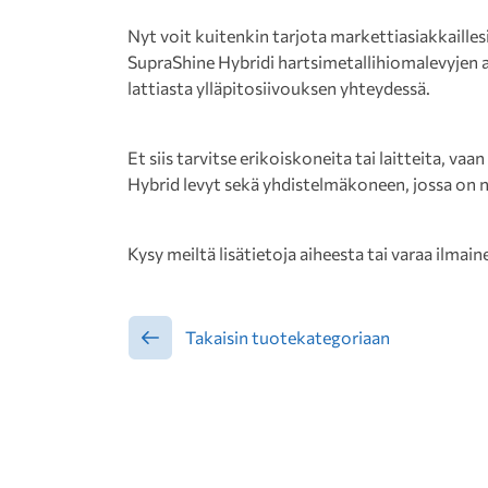
Nyt voit kuitenkin tarjota markettiasiakkailles
SupraShine Hybridi hartsimetallihiomalevyjen an
lattiasta ylläpitosiivouksen yhteydessä.
Et siis tarvitse erikoiskoneita tai laitteita, vaa
Hybrid levyt sekä yhdistelmäkoneen, jossa on n
Kysy meiltä lisätietoja aiheesta tai varaa ilma
Takaisin tuotekategoriaan