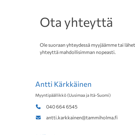
Ota yhteyttä
Ole suoraan yhteydessä myyjäämme tai lähetä 
yhteyttä mahdollisimman nopeasti.
Antti Kärkkäinen
Myyntipäällikkö (Uusimaa ja Itä-Suomi)
040 664 6545
antti.karkkainen@tammiholma.fi