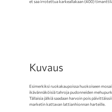
et saa irrotettua karkeallakaan (400) timanttil
Kuvaus
Esimerkiksi ruokakaupoissa huokoiseen mosaii
ikävännäköisiä tahroja pudonneiden mehupurkkie
Tällaisia jälkiä saadaan harvoin pois päivittäiss
marketin kattavan lattianhionnan harteille.