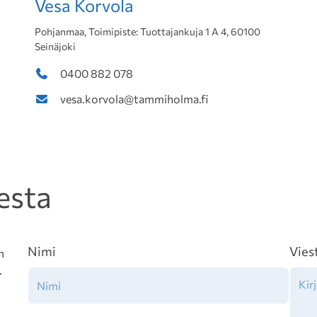
Vesa Korvola
Pohjanmaa, Toimipiste: Tuottajankuja 1 A 4, 60100
Seinäjoki
0400 882 078
vesa.korvola@tammiholma.fi
esta
Nimi
Vies
n
.