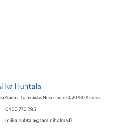
iika Huhtala
nsi-Suomi, Toimipiste: Niemeläntie 3, 20780 Kaarina
0400 770 295
miika.huhtala@tammiholma.fi