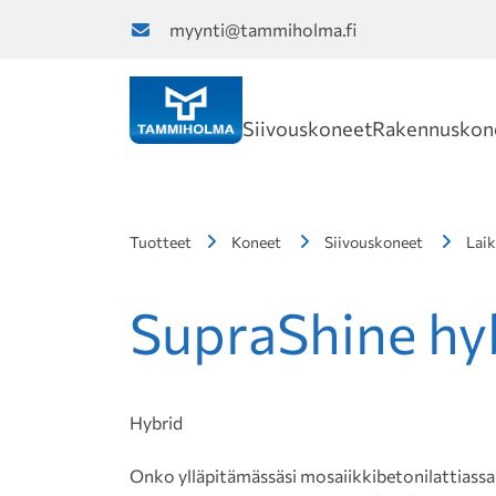
myynti@tammiholma.fi
Siivouskoneet
Rakennuskon
Tuotteet
Koneet
Siivouskoneet
Laik
SupraShine hyb
Hybrid
Onko ylläpitämässäsi mosaiikkibetonilattiassa 