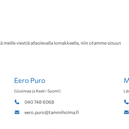
meille viestiä allaolevalla lomakkeella, niin otamme sinuun
Eero Puro
M
(Uusimaa ja Keski-Suomi)
Lä
040 748 6068
eero.puro@tammiholma.fi