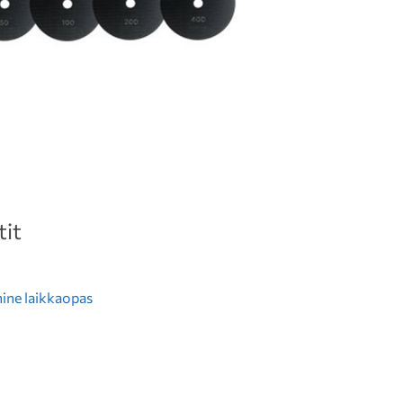
it
ine laikkaopas