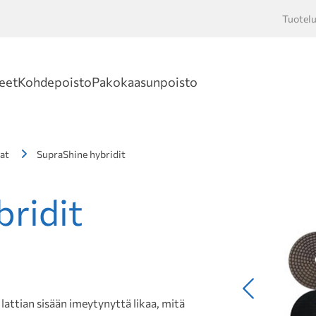
Tuotelu
Hakusan
eet
Kohdepoisto
Pakokaasunpoisto
at
SupraShine hybridit
ridit
Edellinen
lattian sisään imeytynyttä likaa, mitä