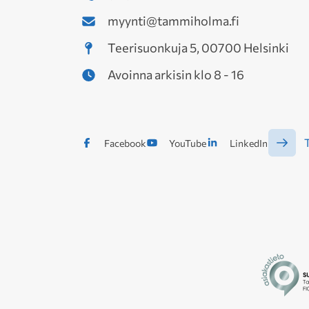
myynti@tammiholma.fi
Teerisuonkuja 5, 00700 Helsinki
Avoinna arkisin klo 8 - 16
T
Facebook
YouTube
LinkedIn