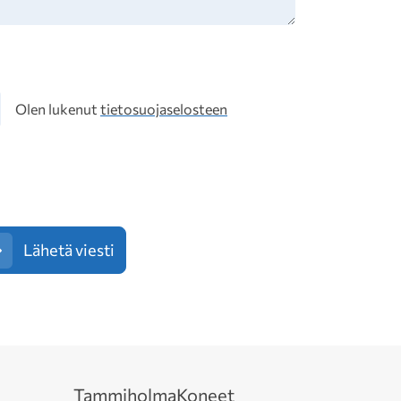
osuoja
Olen lukenut
tietosuojaselosteen
Lähetä viesti
Tammiholma
Koneet