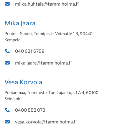
miika.huhtala@tammiholma.fi
Mika Jaara
Pohjois-Suomi, Toimipiste: Voimatie 1 B, 90440
Kempele
040 621 6789
mika.jaara@tammiholma.fi
Vesa Korvola
Pohjanmaa, Toimipiste: Tuottajankuja 1 A 4, 60100
Seinäjoki
0400 882 078
vesa.korvola@tammiholma.fi