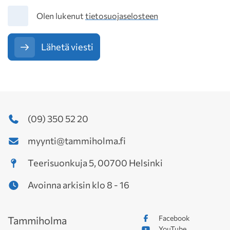
Tietosuoja
Olen lukenut
tietosuojaselosteen
Lähetä viesti
(09) 350 52 20
myynti@tammiholma.fi
Teerisuonkuja 5, 00700 Helsinki
Avoinna arkisin klo 8 - 16
Facebook
Tammiholma
YouTube