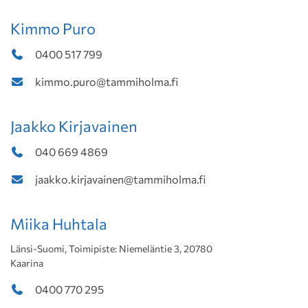
Kimmo Puro
0400 517 799
kimmo.puro@tammiholma.fi
Jaakko Kirjavainen
040 669 4869
jaakko.kirjavainen@tammiholma.fi
Miika Huhtala
Länsi-Suomi, Toimipiste: Niemeläntie 3, 20780
Kaarina
0400 770 295