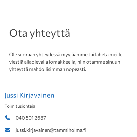
Ota yhteyttä
Ole suoraan yhteydessä myyjäämme tai lähetä meille
viestiä allaolevalla lomakkeella, niin otamme sinuun
yhteyttä mahdollisimman nopeasti.
Jussi Kirjavainen
Toimitusjohtaja
040 501 2687
jussi.kirjavainen@tammiholma.fi