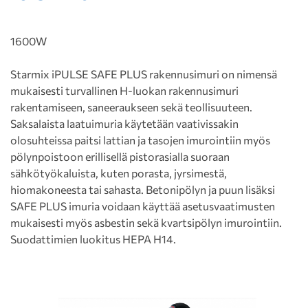
1600W
Starmix iPULSE SAFE PLUS rakennusimuri on nimensä
mukaisesti turvallinen H-luokan rakennusimuri
rakentamiseen, saneeraukseen sekä teollisuuteen.
Saksalaista laatuimuria käytetään vaativissakin
olosuhteissa paitsi lattian ja tasojen imurointiin myös
pölynpoistoon erillisellä pistorasialla suoraan
sähkötyökaluista, kuten porasta, jyrsimestä,
hiomakoneesta tai sahasta. Betonipölyn ja puun lisäksi
SAFE PLUS imuria voidaan käyttää asetusvaatimusten
mukaisesti myös asbestin sekä kvartsipölyn imurointiin.
Suodattimien luokitus HEPA H14.