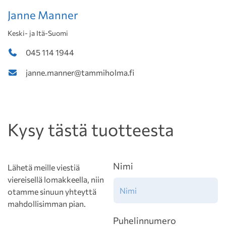
Janne Manner
Keski- ja Itä-Suomi
045 114 1944
janne.manner@tammiholma.fi
Kysy tästä tuotteesta
Nimi
Lähetä meille viestiä
viereisellä lomakkeella, niin
otamme sinuun yhteyttä
mahdollisimman pian.
Puhelinnumero