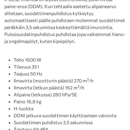
paine-eroa (DDM). Kun tehtaalla asetettu alipainearvo
alitetaan, suodattimenpuhdistus kytkeytyy
automaattisesti päälle puhdistaen molemmat suodattimet
peräkkäin 3,5 sekunnissa keskeyttämättä imurointia.
Pulssisuodatinpuhdistus puhdistaa jopa vaikeimmat hieno-
ja ongelmapölyt, kuten kipsipölyn.
Teho 1600 W
Tilavuus 35 l
Taajuus 50 Hz
3
Ilmavirta (moottorin päästä) 270 m
/h
3
Ilmavirta (letkun päästä) 162 m
/h
Alipaine (letkussa) 280 hPa/SE
Paino 16,8 kg
H-luokka
DDM jatkuva suodattimen käyttöasteen valvonta
Suodattimen puhdistus 3,5 sekunnissa
Äänitaso 69 dBA