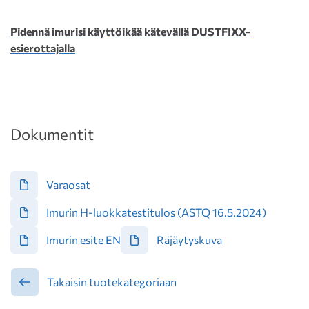
Pidennä imurisi käyttöikää kätevällä DUSTFIXX-
esierottajalla
Dokumentit
Varaosat
Imurin H-luokkatestitulos (ASTQ 16.5.2024)
Imurin esite EN
Räjäytyskuva
Takaisin tuotekategoriaan