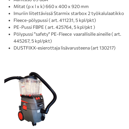
Mitat (p x l x k) 660 x 400 x 920 mm
Imuriin liitettävissä Starmix starbox 2 työkalulaatikko
Fleece-pölypussi ( art. 411231, 5 kpl/pkt)
PE-Pussi FBPE ( art. 425764, 5 kpl/pkt )
Pölypussi "safety" PE-Fleece vaarallisille aineille ( art.
445267, 5 kpl/pkt)
DUSTFIXX-esierottaja lisävarusteena (art 130217)