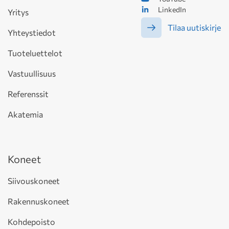
LinkedIn
Yritys
Tilaa uutiskirje
Yhteystiedot
Tuoteluettelot
Vastuullisuus
Referenssit
Akatemia
Koneet
Siivouskoneet
Rakennuskoneet
Kohdepoisto