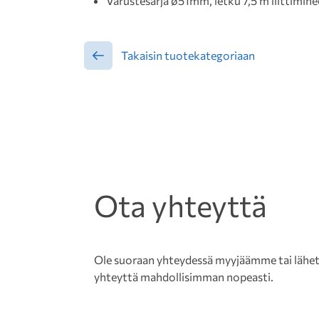
Varustesarja ø51mm, letku 7,5 m liittimine
Takaisin tuotekategoriaan
Ota yhteyttä
Ole suoraan yhteydessä myyjäämme tai lähetä 
yhteyttä mahdollisimman nopeasti.