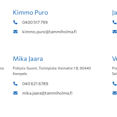
Kimmo Puro
J
0400 517 799
kimmo.puro@tammiholma.fi
Mika Jaara
V
ina
Pohjois-Suomi, Toimipiste: Voimatie 1 B, 90440
Po
Kempele
Se
040 621 6789
mika.jaara@tammiholma.fi