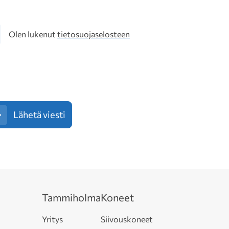
osuoja
Olen lukenut
tietosuojaselosteen
Lähetä viesti
Tammiholma
Koneet
Yritys
Siivouskoneet