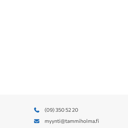
(09) 350 52 20
myynti@tammiholma.fi