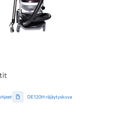
it
ohjeet
DE120H räjäytyskuva