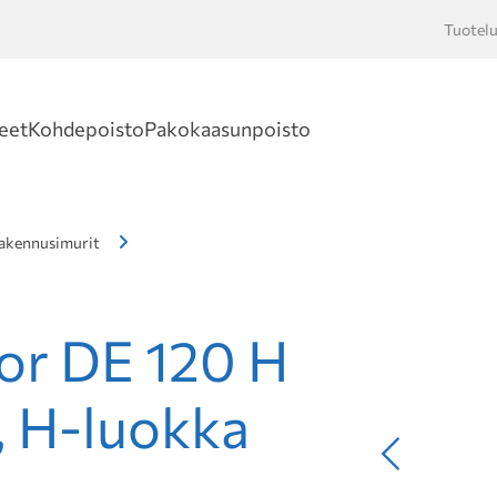
Tuotelu
Hakusan
eet
Kohdepoisto
Pakokaasunpoisto
akennusimurit
or DE 120 H
, H-luokka
Edellinen