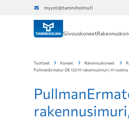
myynti@tammiholma.fi
Siivouskoneet
Rakennuskon
Tuotteet
Koneet
Rakennuskoneet
R
PullmanErmator DE 120 H rakennusimuri, H-luokka
PullmanErmat
rakennusimuri