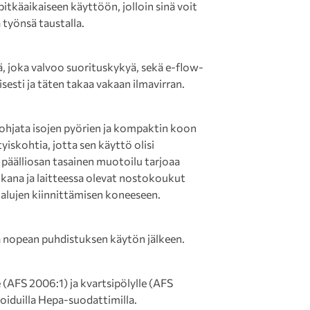
pitkäaikaiseen käyttöön, jolloin sinä voit
 työnsä taustalla.
ä, joka valvoo suorituskykyä, sekä e-flow-
esti ja täten takaa vakaan ilmavirran.
 ohjata isojen pyörien ja kompaktin koon
iskohtia, jotta sen käyttö olisi
äälliosan tasainen muotoilu tarjoaa
 aikana ja laitteessa olevat nostokoukut
ökalujen kiinnittämisen koneeseen.
a nopean puhdistuksen käytön jälkeen.
(AFS 2006:1) ja kvartsipölylle (AFS
roiduilla Hepa-suodattimilla.