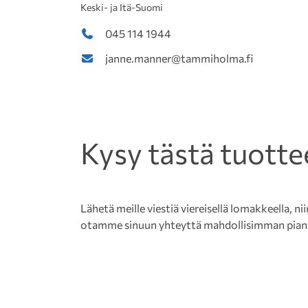
Keski- ja Itä-Suomi
045 114 1944
janne.manner@tammiholma.fi
Kysy tästä tuotte
Lähetä meille viestiä viereisellä lomakkeella, nii
otamme sinuun yhteyttä mahdollisimman pian