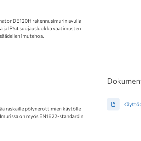
rmator DE120H rakennusimurin avulla
a ja IP54 suojausluokka vaatimusten
säädellen imutehoa.
Dokument
Käyttö
 raskaille pölynerottimien käytölle
 Imurissa on myös EN1822-standardin