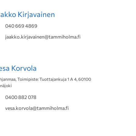
aakko Kirjavainen
040 669 4869
jaakko.kirjavainen@tammiholma.fi
esa Korvola
hjanmaa, Toimipiste: Tuottajankuja 1 A 4, 60100
inäjoki
0400 882 078
vesa.korvola@tammiholma.fi