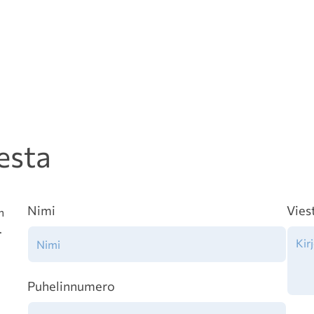
esta
Nimi
Vies
n
.
Puhelinnumero