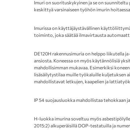
Imuri on suorituskykyinen ja se on suunniteltu 
keskittyä varsinaiseen työhön imurin hoitaessa
Imurissa on käyttäjäystävällinen käyttöliittym
toiminto, joka säätää ilmavirtausta automaattis
DE120H rakennusimuria on helppo liikutella ja
ansiosta. Koneessa on myös käytännölisiä yksity
mahdollisimman mukavaa. Esimerkiksi koneen p
lisäsäilytystilaa muille työkaluille kuljetuksen
mahdollistavat letkujen, kaapelien ja lattiaty
IP 54 suojausluokka mahdollistaa tehokkaan j
H-luokka imurina soveltuu myös asbestipölylle 
2015:2) alkuperäisillä DOP-testatuilla ja nume