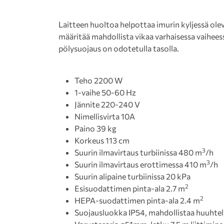
Laitteen huoltoa helpottaa imurin kyljessä ole
määritää mahdollista vikaa varhaisessa vaiheess
pölysuojaus on odotetulla tasolla.
Teho 2200 W
1-vaihe 50-60 Hz
Jännite 220-240 V
Nimellisvirta 10A
Paino 39 kg
Korkeus 113 cm
3
Suurin ilmavirtaus turbiinissa 480 m
/h
3
Suurin ilmavirtaus erottimessa 410 m
/h
Suurin alipaine turbiinissa 20 kPa
2
Esisuodattimen pinta-ala 2.7 m
2
HEPA-suodattimen pinta-ala 2.4 m
Suojausluokka IP54, mahdollistaa huuhtel