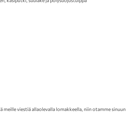
en, käsiputki, suulake ja pölysuojustulppa
meille viestiä allaolevalla lomakkeella, niin otamme sinuun