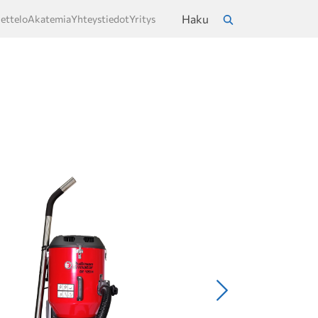
Haku
ettelo
Akatemia
Yhteystiedot
Yritys
a
Hae
Seuraava