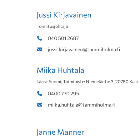
Jussi Kirjavainen
Toimitusjohtaja
040 501 2687
jussi.kirjavainen@tammiholma.fi
Miika Huhtala
Länsi-Suomi, Toimipiste: Niemeläntie 3, 20780 Kaar
0400 770 295
miika.huhtala@tammiholma.fi
Janne Manner