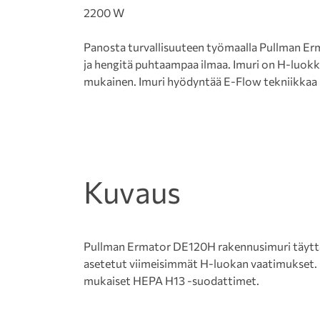
2200 W
Panosta turvallisuuteen työmaalla Pullman E
ja hengitä puhtaampaa ilmaa. Imuri on H-luokk
mukainen. Imuri hyödyntää E-Flow tekniikkaa 
Kuvaus
Pullman Ermator DE120H rakennusimuri täyttää
asetetut viimeisimmät H-luokan vaatimukset.
mukaiset HEPA H13 -suodattimet.