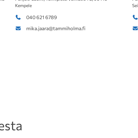
Kempele
Se
040 621 6789
mika.jaara@tammiholma.fi
esta