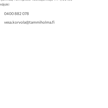
inäjoki
0400 882 078
vesa.korvola@tammiholma.fi