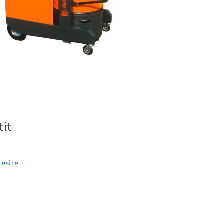
it
 esite