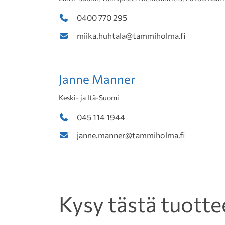
0400 770 295
miika.huhtala@tammiholma.fi
Janne Manner
Keski- ja Itä-Suomi
045 114 1944
janne.manner@tammiholma.fi
Kysy tästä tuotte