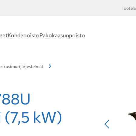
Tuotelu
Hakusan
eet
Kohdepoisto
Pakokaasunpoisto
eskusimurijärjestelmät
788U
i (7,5 kW)
Edellinen