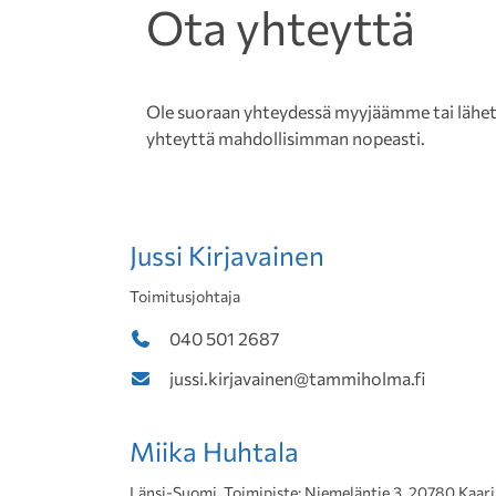
Ota yhteyttä
Ole suoraan yhteydessä myyjäämme tai lähetä 
yhteyttä mahdollisimman nopeasti.
Jussi Kirjavainen
Toimitusjohtaja
040 501 2687
jussi.kirjavainen@tammiholma.fi
Miika Huhtala
Länsi-Suomi, Toimipiste: Niemeläntie 3, 20780 Kaar