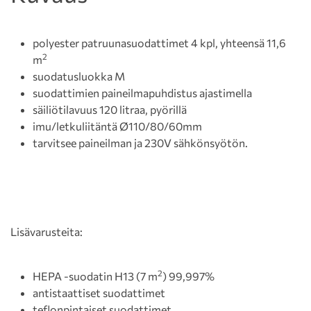
polyester patruunasuodattimet 4 kpl, yhteensä 11,6
2
m
suodatusluokka M
suodattimien paineilmapuhdistus ajastimella
säiliötilavuus 120 litraa, pyörillä
imu/letkuliitäntä Ø110/80/60mm
tarvitsee paineilman ja 230V sähkönsyötön.
Lisävarusteita:
2
HEPA -suodatin H13 (7 m
) 99,997%
antistaattiset suodattimet
teflonpintaiset suodattimet