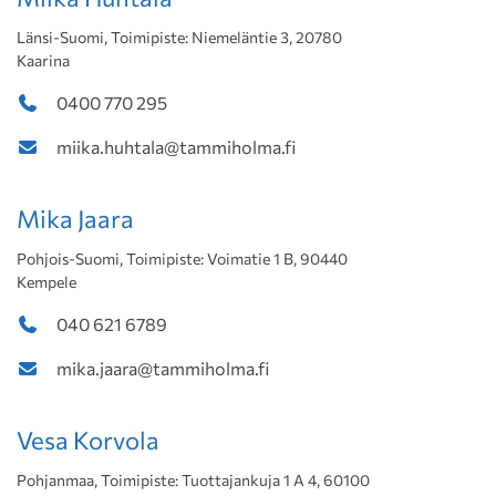
Länsi-Suomi, Toimipiste: Niemeläntie 3, 20780
Kaarina
0400 770 295
miika.huhtala@tammiholma.fi
Mika Jaara
Pohjois-Suomi, Toimipiste: Voimatie 1 B, 90440
Kempele
040 621 6789
mika.jaara@tammiholma.fi
Vesa Korvola
Pohjanmaa, Toimipiste: Tuottajankuja 1 A 4, 60100