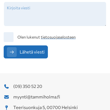
Tietosuoja
Olen lukenut
tietosuojaselosteen
Lähetä viesti
(09) 350 52 20
myynti@tammiholma.fi
Teerisuonkuja 5, 00700 Helsinki