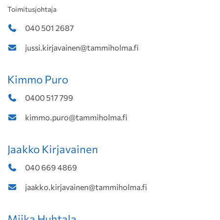
Toimitusjohtaja
040 501 2687
jussi.kirjavainen@tammiholma.fi
Kimmo Puro
0400 517 799
kimmo.puro@tammiholma.fi
Jaakko Kirjavainen
040 669 4869
jaakko.kirjavainen@tammiholma.fi
Miika Huhtala