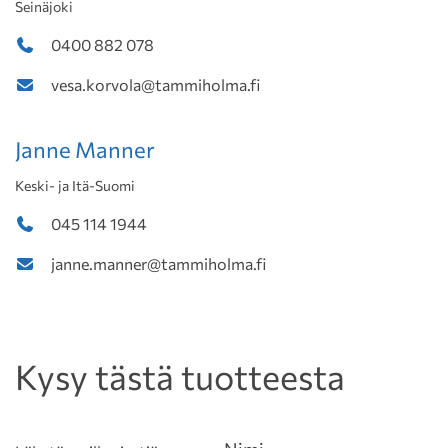
Seinäjoki
0400 882 078
vesa.korvola@tammiholma.fi
Janne Manner
Keski- ja Itä-Suomi
045 114 1944
janne.manner@tammiholma.fi
Kysy tästä tuotteesta