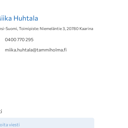
iika Huhtala
nsi-Suomi, Toimipiste: Niemeläntie 3, 20780 Kaarina
0400 770 295
miika.huhtala@tammiholma.fi
ti