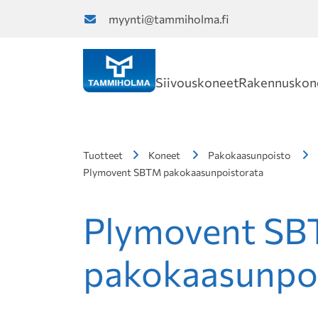
myynti@tammiholma.fi
Siivouskoneet
Rakennuskon
Tuotteet
Koneet
Pakokaasunpoisto
Plymovent SBTM pakokaasunpoistorata
Plymovent S
pakokaasunpo