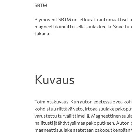
SBTM
Plymovent SBTM on letkurata automaattisella i
magneettikiinnitteisellä suulakkeella. Soveltuu 
takana.
Kuvaus
Toimintakuvaus: Kun auton edetessä ovea koh
kohdistuu riittävä veto, irtoaa suulake pakopu
varustettu turvaliittimellä. Magneettinen suula
hallitusti jäähdytysilmaa pakoputkeen. Auton p
magneettisuulake asetetaan pakoputkenpään va