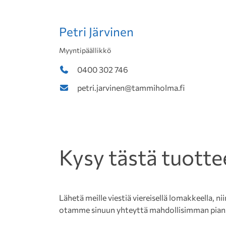
Petri Järvinen
Myyntipäällikkö
0400 302 746
petri.jarvinen@tammiholma.fi
Kysy tästä tuotte
Lähetä meille viestiä viereisellä lomakkeella, nii
otamme sinuun yhteyttä mahdollisimman pian