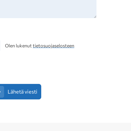
osuoja
Olen lukenut
tietosuojaselosteen
Lähetä viesti