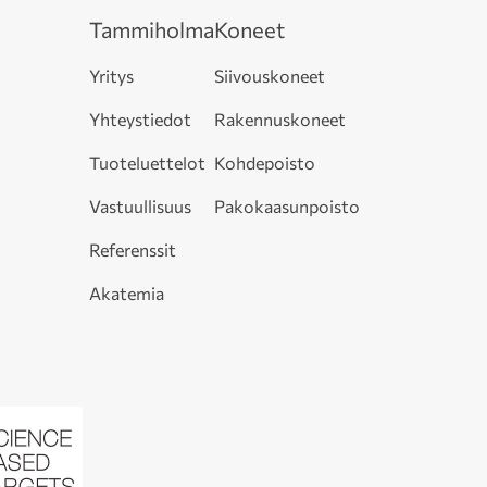
Tammiholma
Koneet
Yritys
Siivouskoneet
Yhteystiedot
Rakennuskoneet
Tuoteluettelot
Kohdepoisto
Vastuullisuus
Pakokaasunpoisto
Referenssit
Akatemia