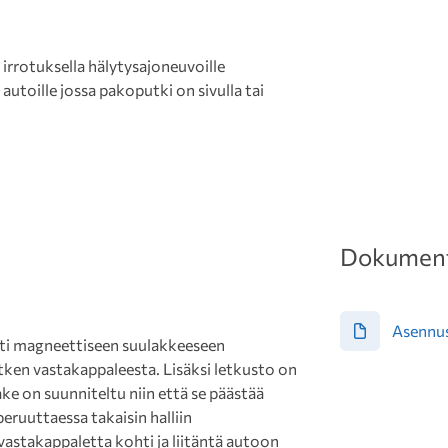
rrotuksella hälytysajoneuvoille
autoille jossa pakoputki on sivulla tai
Dokument
Asennu
ti magneettiseen suulakkeeseen
tken vastakappaleesta. Lisäksi letkusto on
ke on suunniteltu niin että se päästää
eruuttaessa takaisin halliin
stakappaletta kohti ja liitäntä autoon