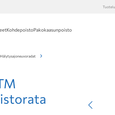
Tuotelu
Hakusan
eet
Kohdepoisto
Pakokaasunpoisto
Hälytysajoneuvoradat
BTM
istorata
Edellinen