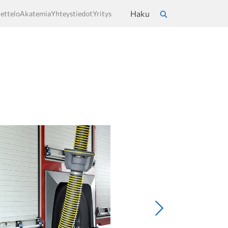
Haku
ettelo
Akatemia
Yhteystiedot
Yritys
a
Hae
Seuraava