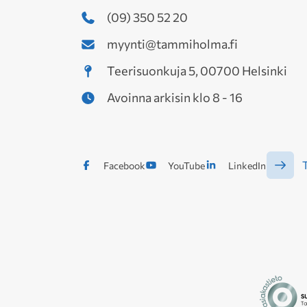
(09) 350 52 20
myynti@tammiholma.fi
Teerisuonkuja 5, 00700 Helsinki
Avoinna arkisin klo 8 - 16
T
Facebook
YouTube
LinkedIn