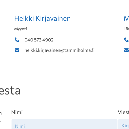
Heikki Kirjavainen
M
Myynti
Lä
040 573 4902
heikki.kirjavainen@tammiholma.fi
esta
Nimi
Vies
n
.