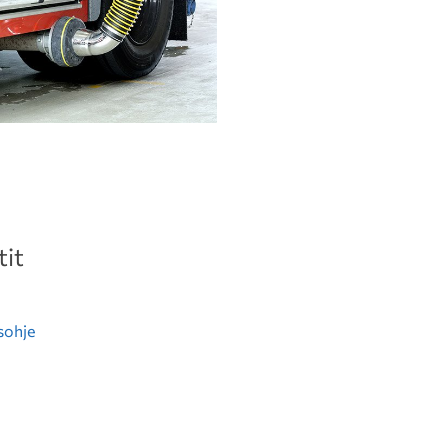
it
sohje