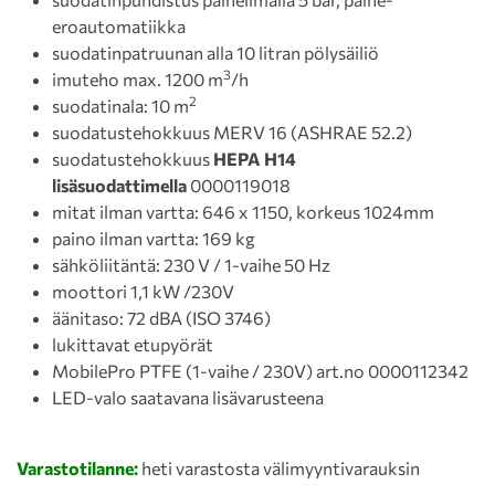
eroautomatiikka
suodatinpatruunan alla 10 litran pölysäiliö
3
imuteho max. 1200 m
/h
2
suodatinala: 10 m
suodatustehokkuus MERV 16 (ASHRAE 52.2)
suodatustehokkuus
HEPA H14
lisäsuodattimella
0000119018
mitat ilman vartta: 646 x 1150, korkeus 1024mm
paino ilman vartta: 169 kg
sähköliitäntä: 230 V / 1-vaihe 50 Hz
moottori 1,1 kW /230V
äänitaso: 72 dBA (ISO 3746)
lukittavat etupyörät
MobilePro PTFE (1-vaihe / 230V) art.no 0000112342
LED-valo saatavana lisävarusteena
Varastotilanne:
heti varastosta välimyyntivarauksin