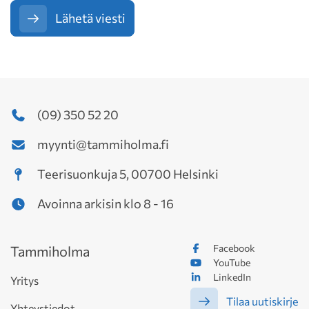
Lähetä viesti
(09) 350 52 20
myynti@tammiholma.fi
Teerisuonkuja 5, 00700 Helsinki
Avoinna arkisin klo 8 - 16
Facebook
Tammiholma
YouTube
LinkedIn
Yritys
Tilaa uutiskirje
Yhteystiedot