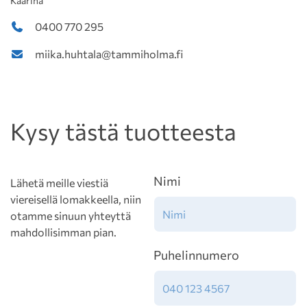
Kaarina
0400 770 295
miika.huhtala@tammiholma.fi
Kysy tästä tuotteesta
Nimi
Lähetä meille viestiä
viereisellä lomakkeella, niin
otamme sinuun yhteyttä
mahdollisimman pian.
Puhelinnumero