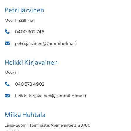
Petri Järvinen
Myyntipäällikkö
0400 302 746
petri.jarvinen@tammiholma.fi
Heikki Kirjavainen
Myynti
040 573 4902
heikki.kirjavainen@tammiholma.fi
Miika Huhtala
Länsi-Suomi, Toimipiste: Niemeläntie 3, 20780