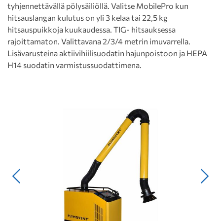
tyhjennettävällä pölysäiliöllä. Valitse MobilePro kun
hitsauslangan kulutus on yli 3 kelaa tai 22,5 kg
hitsauspuikkoja kuukaudessa. TIG- hitsauksessa
rajoittamaton. Valittavana 2/3/4 metrin imuvarrella.
Lisävarusteina aktiivihiilisuodatin hajunpoistoon ja HEPA
H14 suodatin varmistussuodattimena.
Edellinen
Seur