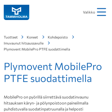
Hakusana
Hae
Valikko
Tuotteet
Koneet
Kohdepoisto
Imuvaunut hitsaussavulle
Plymovent MobilePro PTFE suodattimella
Plymovent MobilePro
PTFE suodattimella
MobilePro on pyörillä siirrettävä suodatinvaunu
hitsauksen käryn- ja pölynpoistoon paineilmalla
puhdistuvalla suodatinpatruunalla ja helposti