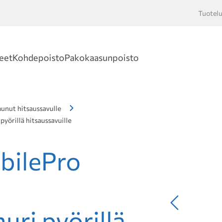
Tuotelu
Hakusan
eet
Kohdepoisto
Pakokaasunpoisto
unut hitsaussavulle
yörillä hitsaussavuille
bilePro
Edellinen
ri pyörillä