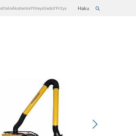
Haku
ettelo
Akatemia
Yhteystiedot
Yritys
a
Hae
Seuraava