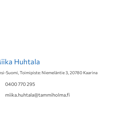
iika Huhtala
nsi-Suomi, Toimipiste: Niemeläntie 3, 20780 Kaarina
0400 770 295
miika.huhtala@tammiholma.fi