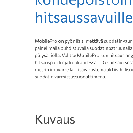
hitsaussavuille
MobilePro on pyörillä siirrettävä suodatinvau
paineilmalla puhdistuvalla suodatinpatruunalla 
pölysäiliöllä. Valitse MobilePro kun hitsauslang
hitsauspuikkoja kuukaudessa. TIG- hitsauksess
metrin imuvarrella. Lisävarusteina aktiivihiil
suodatin varmistussuodattimena.
Kuvaus