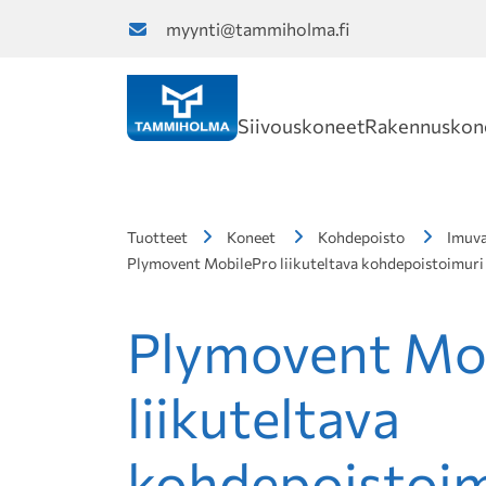
myynti@tammiholma.fi
Siivouskoneet
Rakennuskon
Tuotteet
Koneet
Kohdepoisto
Imuva
Plymovent MobilePro liikuteltava kohdepoistoimuri p
Plymovent Mo
liikuteltava
kohdepoistoimu