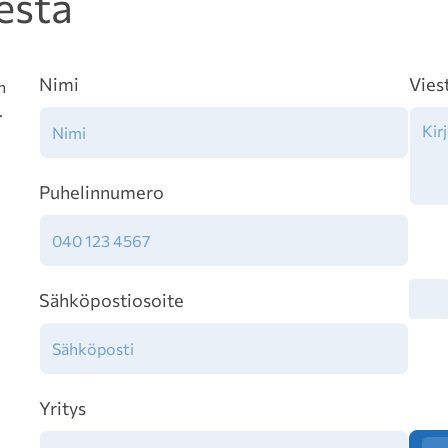
esta
Nimi
Vies
n
.
Puhelinnumero
Tiet
Sähköpostiosoite
Yritys