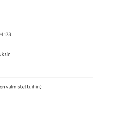
04173
uksin
en valmistettuihin)