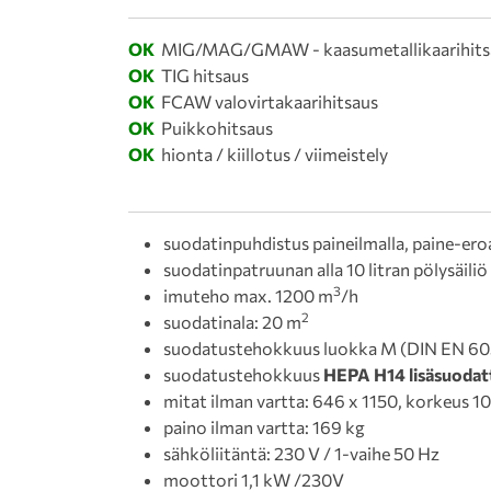
OK
MIG/MAG/GMAW - kaasumetallikaarihits
OK
TIG hitsaus
OK
FCAW valovirtakaarihitsaus
OK
Puikkohitsaus
OK
hionta / kiillotus / viimeistely
suodatinpuhdistus paineilmalla, paine-er
suodatinpatruunan alla 10 litran pölysäiliö
3
imuteho max. 1200 m
/h
2
suodatinala: 20 m
suodatustehokkuus luokka M (DIN EN 6
suodatustehokkuus
HEPA H14 lisäsuodat
mitat ilman vartta: 646 x 1150, korkeus
paino ilman vartta: 169 kg
sähköliitäntä: 230 V / 1-vaihe 50 Hz
moottori 1,1 kW /230V