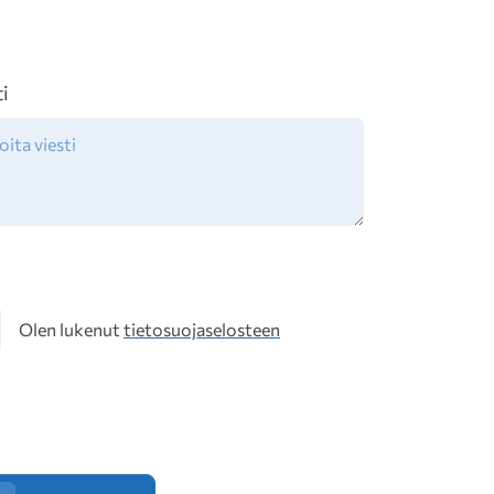
ti
osuoja
Olen lukenut
tietosuojaselosteen