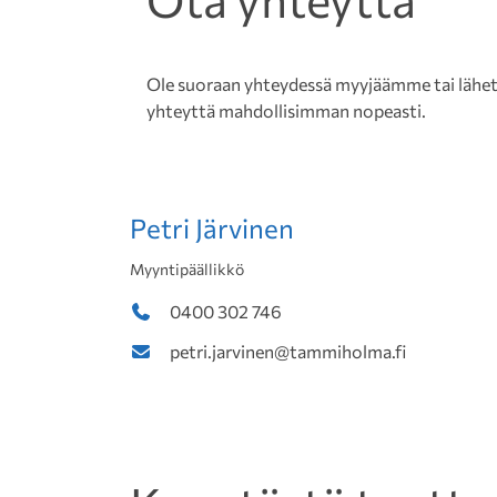
Ole suoraan yhteydessä myyjäämme tai lähetä 
yhteyttä mahdollisimman nopeasti.
Petri Järvinen
Myyntipäällikkö
0400 302 746
petri.jarvinen@tammiholma.fi