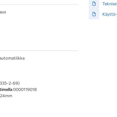
Tekniset
aus
Käyttö-
oautomatiikka
0335-2-69)
timella
0000119018
 1024mm