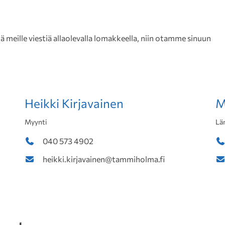
meille viestiä allaolevalla lomakkeella, niin otamme sinuun
Heikki Kirjavainen
M
Myynti
Lä
040 573 4902
heikki.kirjavainen@tammiholma.fi