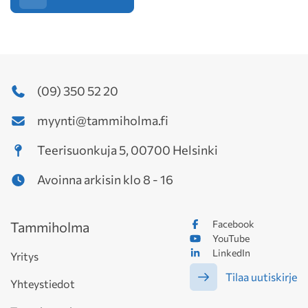
(09) 350 52 20
myynti@tammiholma.fi
Teerisuonkuja 5, 00700 Helsinki
Avoinna arkisin klo 8 - 16
Facebook
Tammiholma
YouTube
LinkedIn
Yritys
Tilaa uutiskirje
Yhteystiedot