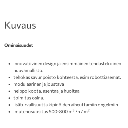
Kuvaus
Ominaisuudet
innovatiivinen design ja ensimmäinen tehdastekoinen
huuvamallisto.
tehokas savunpoisto kohteesta, esim robottiasemat.
modulaarinen ja joustava
helppo koota, asentaa ja huoltaa.
toimitus osina.
lisäturvallisuutta kipinöiden aiheuttamiin ongelmiin
3
2
imutehosuositus 500-800 m
/h / m