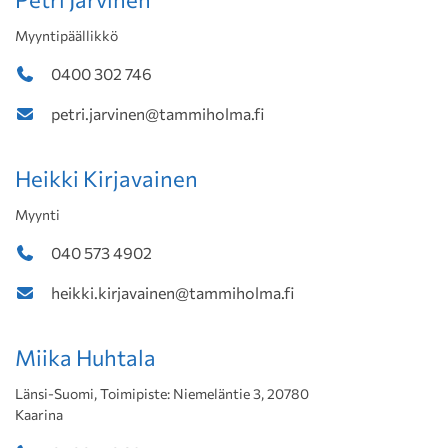
Myyntipäällikkö
0400 302 746
petri.jarvinen@tammiholma.fi
Heikki Kirjavainen
Myynti
040 573 4902
heikki.kirjavainen@tammiholma.fi
Miika Huhtala
Länsi-Suomi, Toimipiste: Niemeläntie 3, 20780
Kaarina