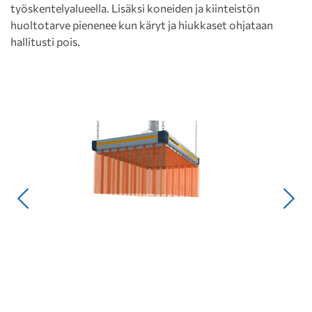
työskentelyalueella. Lisäksi koneiden ja kiinteistön
huoltotarve pienenee kun käryt ja hiukkaset ohjataan
hallitusti pois.
Edellinen
Seur