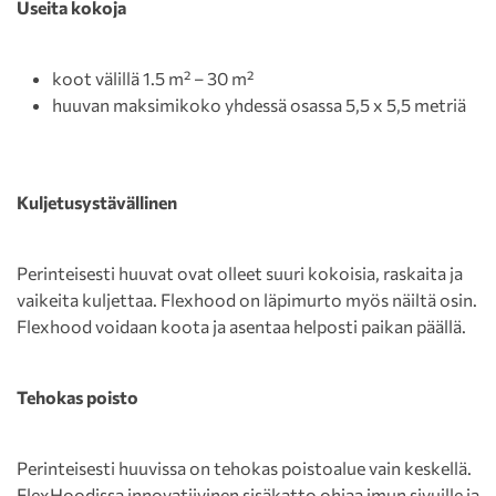
Useita kokoja
koot välillä 1.5 m² – 30 m²
huuvan maksimikoko yhdessä osassa 5,5 x 5,5 metriä
Kuljetusystävällinen
Perinteisesti huuvat ovat olleet suuri kokoisia, raskaita ja
vaikeita kuljettaa. Flexhood on läpimurto myös näiltä osin.
Flexhood voidaan koota ja asentaa helposti paikan päällä.
Tehokas poisto
Perinteisesti huuvissa on tehokas poistoalue vain keskellä.
FlexHoodissa innovatiivinen sisäkatto ohjaa imun sivuille ja