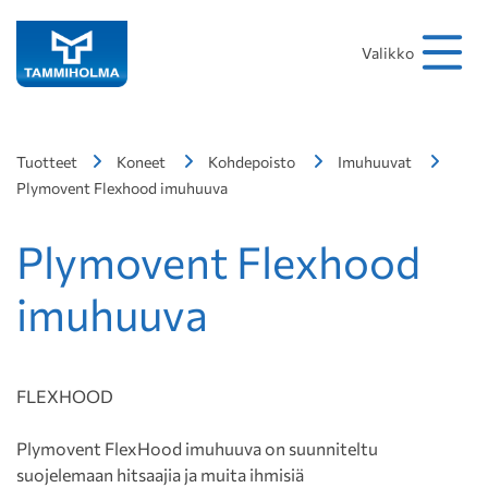
Hakusana
Hae
Valikko
Tuotteet
Koneet
Kohdepoisto
Imuhuuvat
Plymovent Flexhood imuhuuva
Plymovent Flexhood
imuhuuva
FLEXHOOD
Plymovent FlexHood imuhuuva on suunniteltu
suojelemaan hitsaajia ja muita ihmisiä