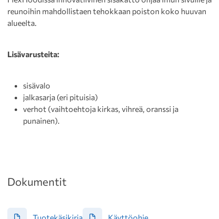
reunoihin mahdollistaen tehokkaan poiston koko huuvan
alueelta.
Lisävarusteita:
sisävalo
jalkasarja (eri pituisia)
verhot (vaihtoehtoja kirkas, vihreä, oranssi ja
punainen).
Dokumentit
Tuotekäsikirja
Käyttöohje