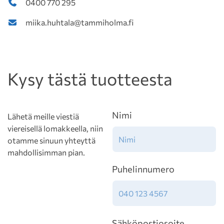
0400 770 295
miika.huhtala@tammiholma.fi
Kysy tästä tuotteesta
Nimi
Lähetä meille viestiä
viereisellä lomakkeella, niin
otamme sinuun yhteyttä
mahdollisimman pian.
Puhelinnumero
Sähköpostiosoite