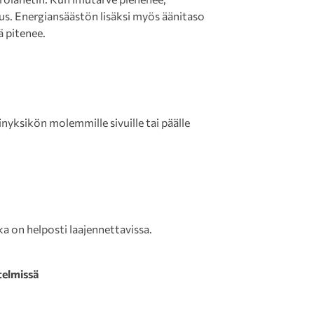
s. Energiansäästön lisäksi myös äänitaso
ä pitenee.
nyksikön molemmille sivuille tai päälle
a on helposti laajennettavissa.
telmissä