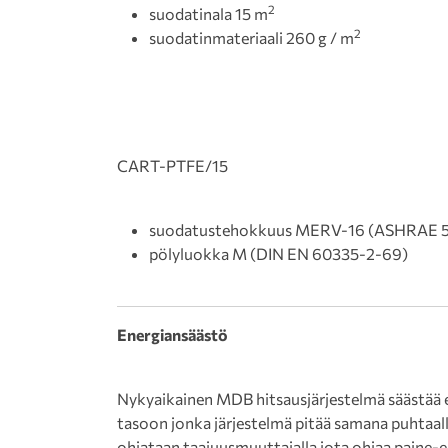
2
suodatinala 15 m
2
suodatinmateriaali 260 g / m
CART-PTFE/15
suodatustehokkuus MERV-16 (ASHRAE 5
pölyluokka M (DIN EN 60335-2-69)
Energiansäästö
Nykyaikainen MDB hitsausjärjestelmä säästää 
tasoon jonka järjestelmä pitää samana puhtaalla 
ohjataan taajuusmuuttajalla jota ohjaa paine-e