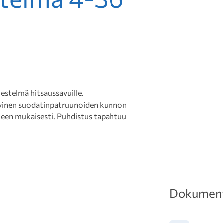
stelmä hitsaussavuille.
ivinen suodatinpatruunoiden kunnon
steen mukaisesti. Puhdistus tapahtuu
Dokument