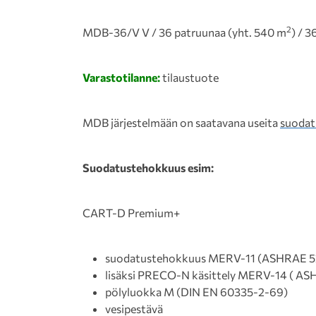
2
MDB-36/V V / 36 patruunaa (yht. 540 m
) / 
Varastotilanne:
tilaustuote
MDB järjestelmään on saatavana useita
suodat
Suodatustehokkuus esim:
CART-D Premium+
suodatustehokkuus MERV-11 (ASHRAE 5
lisäksi PRECO-N käsittely MERV-14 ( AS
pölyluokka M (DIN EN 60335-2-69)
vesipestävä