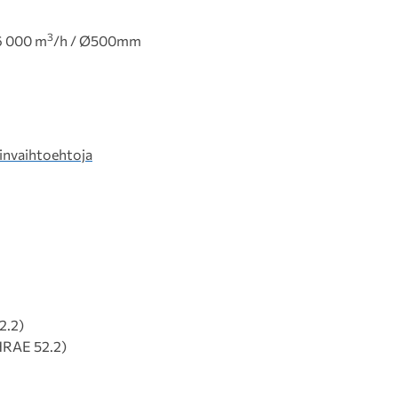
3
36 000 m
/h / Ø500mm
invaihtoehtoja
2.2)
HRAE 52.2)