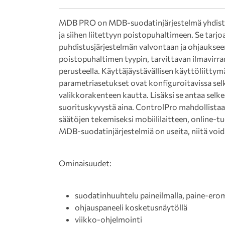
MDB PRO on MDB-suodatinjärjestelmä yhdiste
ja siihen liitettyyn poistopuhaltimeen. Se tar
puhdistusjärjestelmän valvontaan ja ohjauksee
poistopuhaltimen tyypin, tarvittavan ilmavirr
perusteella. Käyttäjäystävällisen käyttöliittym
parametriasetukset ovat konfiguroitavissa selke
valikkorakenteen kautta. Lisäksi se antaa selke
suorituskyvystä aina. ControlPro mahdollista
säätöjen tekemiseksi mobiililaitteen, online-t
MDB-suodatinjärjestelmiä on useita, niitä void
Ominaisuudet:
suodatinhuuhtelu paineilmalla, paine-erom
ohjauspaneeli kosketusnäytöllä
viikko-ohjelmointi