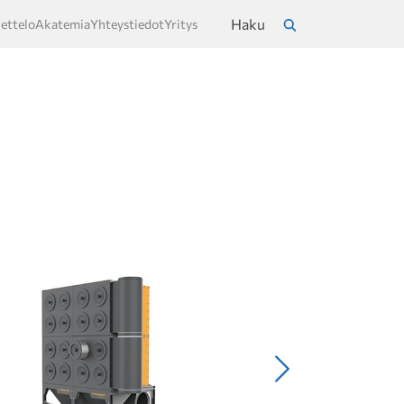
Haku
ettelo
Akatemia
Yhteystiedot
Yritys
a
Hae
Seuraava