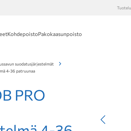
Tuotelu
Hakusan
eet
Kohdepoisto
Pakokaasunpoisto
ussavun suodatusjärjestelmät
lmä 4-36 patruunaa
DB PRO
Edellinen
stelmä 4-36