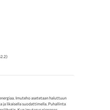
2.2)
energiaa. Imuteho asetetaan haluttuun
ja likaisella suodattimella. Puhallinta
rolähetin. Kun imutarve pienenee,