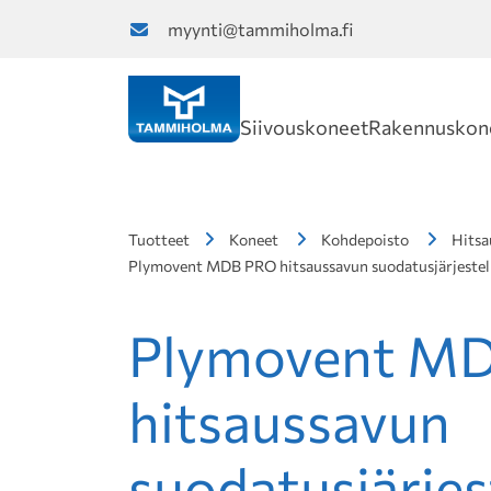
myynti@tammiholma.fi
Siivouskoneet
Rakennuskon
Tuotteet
Koneet
Kohdepoisto
Hitsa
Plymovent MDB PRO hitsaussavun suodatusjärjeste
Plymovent M
hitsaussavun
suodatusjärje