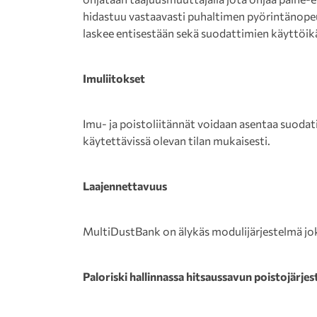
hidastuu vastaavasti puhaltimen pyörintänopeu
laskee entisestään sekä suodattimien käyttöik
Imuliitokset
Imu- ja poistoliitännät voidaan asentaa suodati
käytettävissä olevan tilan mukaisesti.
Laajennettavuus
MultiDustBank on älykäs modulijärjestelmä jok
Paloriski hallinnassa hitsaussavun poistojärjes