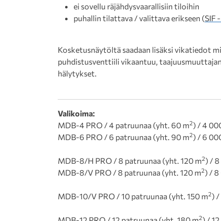
ei sovellu räjähdysvaarallisiin tiloihin
puhallin tilattava / valittava erikseen (
SIF 
Kosketusnäytöltä saadaan lisäksi vikatiedot mi
puhdistusventtiili vikaantuu, taajuusmuuttajan
hälytykset.
Valikoima:
2
MDB-4 PRO / 4 patruunaa (yht. 60 m
) / 4 0
2
MDB-6 PRO / 6 patruunaa (yht. 90 m
) / 6 0
2
MDB-8/H PRO / 8 patruunaa (yht. 120 m
) / 
2
MDB-8/V PRO / 8 patruunaa (yht. 120 m
) / 
2
MDB-10/V PRO / 10 patruunaa (yht. 150 m
) 
2
MDB-12 PRO / 12 patruunaa (yht. 180 m
) / 1