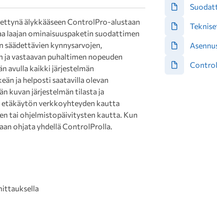
Suodatt
ttynä älykkääseen ControlPro-alustaan
Teknise
joaa laajan ominaisuuspaketin suodattimen
n säädettävien kynnysarvojen,
Asennus
an ja vastaavan puhaltimen nopeuden
Control
än avulla kaikki järjestelmän
än ja helposti saatavilla olevan
än kuvan järjestelmän tilasta ja
a etäkäytön verkkoyhteyden kautta
uen tai ohjelmistopäivitysten kautta. Kun
aan ohjata yhdellä ControlProlla.
ittauksella