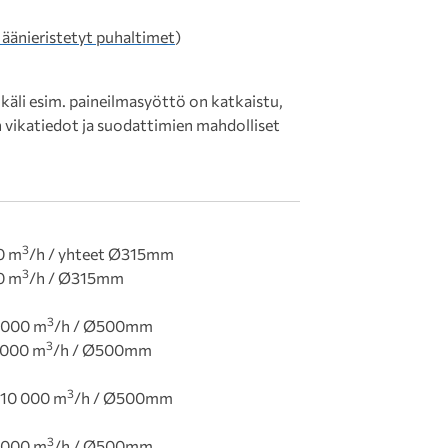
- äänieristetyt puhaltimet
)
käli esim. paineilmasyöttö on katkaistu,
 vikatiedot ja suodattimien mahdolliset
3
00 m
/h / yhteet Ø315mm
3
00 m
/h / Ø315mm
3
8 000 m
/h / Ø500mm
3
8 000 m
/h / Ø500mm
3
/ 10 000 m
/h / Ø500mm
3
2 000 m
/h / Ø500mm