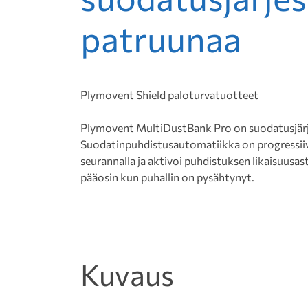
patruunaa
Plymovent Shield paloturvatuotteet
Plymovent MultiDustBank Pro on suodatusjärje
Suodatinpuhdistusautomatiikka on progressi
seurannalla ja aktivoi puhdistuksen likaisuusa
pääosin kun puhallin on pysähtynyt.
Kuvaus