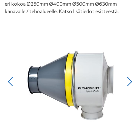
eri kokoa Ø250mm Ø400mm Ø500mm Ø630mm
kanavalle / tehoalueelle. Katso lisätiedot esitteestä.
Edellinen
Seur