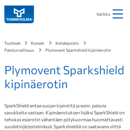
Hakusana
Hae
Valikko
Tuotteet
Koneet
Kohdepoisto
Paloturvallisuus
Plymovent Sparkshield kipinäerotin
Plymovent Sparkshield
kipinäerotin
SparkShield antaa suojan kipinöitä ja esim. palavia
savukkeita vastaan. Kipinäerotuksen lisäksi SparkShield on
tehokas esierotin vähentäen pölykuormaa huomattavasti
suodatinjärjestelmässä. Sparkshieldiä on saatavana viittä