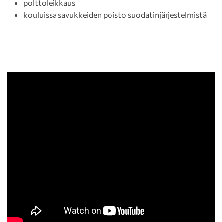
polttoleikkaus
kouluissa savukkeiden poisto suodatinjärjestelmistä