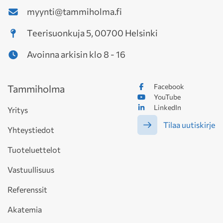
myynti@tammiholma.fi
Teerisuonkuja 5, 00700 Helsinki
Avoinna arkisin klo 8 - 16
Facebook
Tammiholma
YouTube
LinkedIn
Yritys
Tilaa uutiskirje
Yhteystiedot
Tuoteluettelot
Vastuullisuus
Referenssit
Akatemia