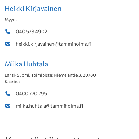
Heikki Kirjavainen
Myynti
040 573 4902
heikki.kirjavainen@tammiholma.fi
Miika Huhtala
Länsi-Suomi, Toimipiste: Niemeläntie 3, 20780
Kaarina
0400 770 295
miika.huhtala@tammiholma.fi