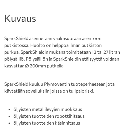
Kuvaus
SparkShield asennetaan vaakasuoraan asentoon
putkistossa. Huolto on helppoa ilman putkiston
purkua. SparkShieldin mukana toimitetaan 13 tai 27 litran
pölysäiliö. Pölysäiliön ja SparkShieldin etäisyyttä voidaan
kasvattaa Ø 200mm putkella.
SparkShield kuuluu Plymoventin tuoteperheeseen jota
käytetään sovelluksiin joissa on tulipaloriski.
öljyisten metallilevyjen muokkaus
öljyisten tuotteiden robottihitsaus
öljyisten tuotteiden käsinhitsaus