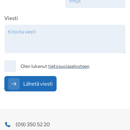
Viesti
Tietosuoja
Olen lukenut
tietosuojaselosteen
Lähetä viesti
(09) 350 52 20