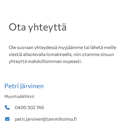
Ota yhteyttä
Ole suoraan yhteydessä myyjäämme tai lähetä meille
viestiä allaolevalla lomakkeella, niin otamme sinuun
yhteyttä mahdollisimman nopeasti.
Petri Järvinen
Myyntipäällikkö
0400 302 746
petri.jarvinen@tammiholma.fi