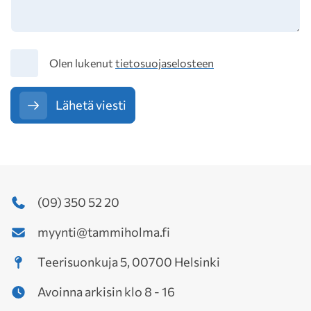
Tietosuoja
Olen lukenut
tietosuojaselosteen
Lähetä viesti
(09) 350 52 20
myynti@tammiholma.fi
Teerisuonkuja 5, 00700 Helsinki
Avoinna arkisin klo 8 - 16