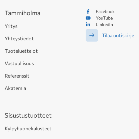
Facebook
Tammiholma
YouTube
LinkedIn
Yritys
Tilaa uutiskirje
Yhteystiedot
Tuoteluettelot
Vastuullisuus
Referenssit
Akatemia
Sisustustuotteet
Kylpyhuonekalusteet