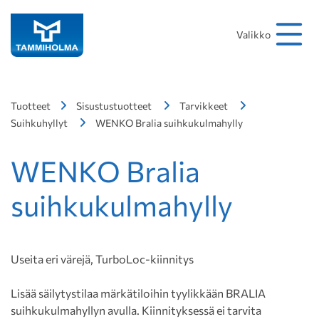
Hakusana
Hae
Valikko
Tuotteet
Sisustustuotteet
Tarvikkeet
Suihkuhyllyt
WENKO Bralia suihkukulmahylly
WENKO Bralia
suihkukulmahylly
Useita eri värejä, TurboLoc-kiinnitys
Lisää säilytystilaa märkätiloihin tyylikkään BRALIA
suihkukulmahyllyn avulla. Kiinnityksessä ei tarvita