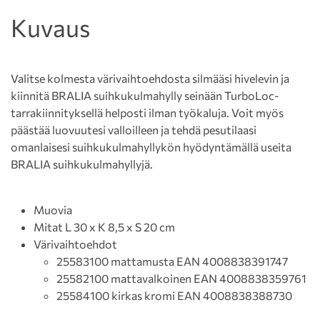
Kuvaus
Valitse kolmesta värivaihtoehdosta silmääsi hivelevin ja
kiinnitä BRALIA suihkukulmahylly seinään TurboLoc-
tarrakiinnityksellä helposti ilman työkaluja. Voit myös
päästää luovuutesi valloilleen ja tehdä pesutilaasi
omanlaisesi suihkukulmahyllykön hyödyntämällä useita
BRALIA suihkukulmahyllyjä.
Muovia
Mitat L 30 x K 8,5 x S 20 cm
Värivaihtoehdot
25583100 mattamusta EAN 4008838391747
25582100 mattavalkoinen EAN 4008838359761
25584100 kirkas kromi EAN 4008838388730