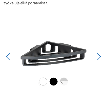
työkaluja eikä poraamista.
Edellinen
Seur