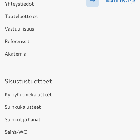
Tilaa uutiskirje
Yhteystiedot
Tuoteluettelot
Vastuullisuus
Referenssit
Akatemia
Sisustustuotteet
Kylpyhuonekalusteet
Suihkukalusteet
Suihkut ja hanat
Seinä-WC