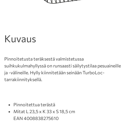
Kuvaus
Pinnoitetusta teräksestä valmistetussa
suihkukulmahyllyssä on runsaasti säilytystilaa pesuaineille
ja -välineille. Hylly kiinnitetään seinään TurboLoc-
tarrakiinnityksellä.
Pinnoitettua terästä
Mitat L 23,5 x K 33 x S 18,5 cm
EAN 4008838275610