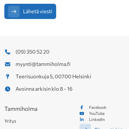
Lähetä viesti
(09) 350 52 20
myynti@tammiholma.fi
Teerisuonkuja 5, 00700 Helsinki
Avoinna arkisin klo 8 - 16
Facebook
Tammiholma
YouTube
LinkedIn
Yritys