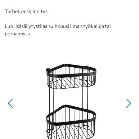
TurboLoc-kiinnitys
Luo lisäsäilytystilaa suihkuusi ilman työkaluja tai
poraamista.
Edellinen
Seur