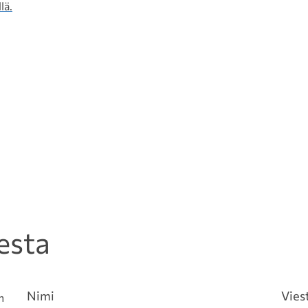
lä.
esta
Nimi
Vies
n