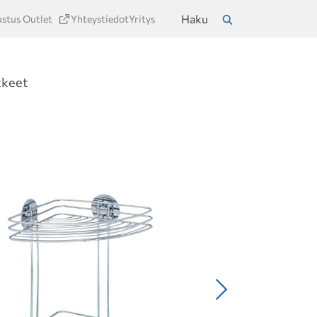
Haku
ustus Outlet
Yhteystiedot
Yritys
a
Hae
kkeet
Seuraava