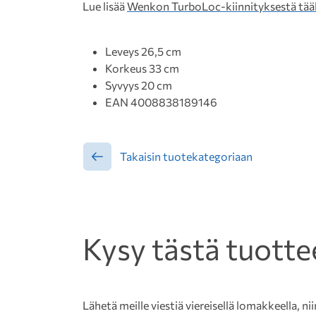
Lue lisää
Wenkon TurboLoc-kiinnityksestä tääl
Leveys 26,5 cm
Korkeus 33 cm
Syvyys 20 cm
EAN 4008838189146
Takaisin tuotekategoriaan
Kysy tästä tuotte
Lähetä meille viestiä viereisellä lomakkeella, nii