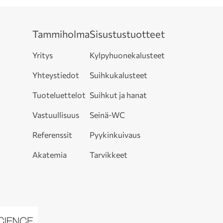
Tammiholma
Sisustustuotteet
Yritys
Kylpyhuonekalusteet
Yhteystiedot
Suihkukalusteet
Tuoteluettelot
Suihkut ja hanat
Vastuullisuus
Seinä-WC
Referenssit
Pyykinkuivaus
Akatemia
Tarvikkeet