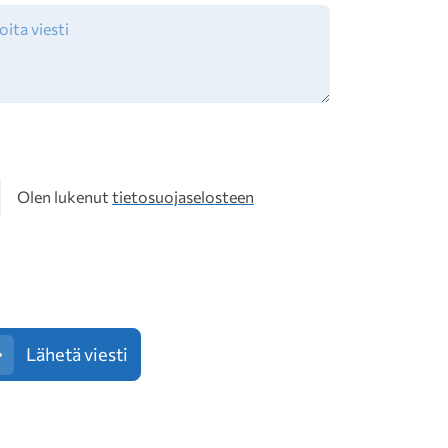
osuoja
Olen lukenut
tietosuojaselosteen
Lähetä viesti