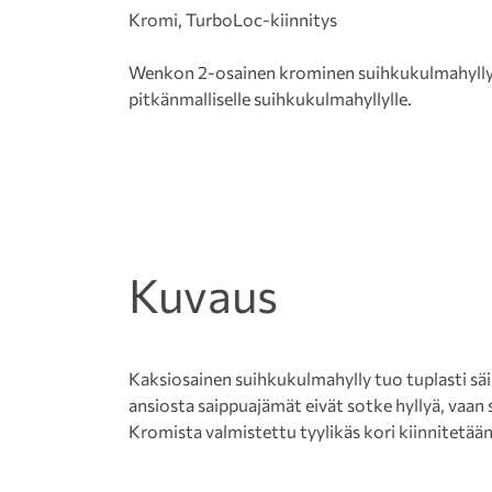
Kromi, TurboLoc-kiinnitys
Wenkon 2-osainen krominen suihkukulmahylly o
pitkänmalliselle suihkukulmahyllylle.
Kuvaus
Kaksiosainen suihkukulmahylly tuo tuplasti säi
ansiosta saippuajämät eivät sotke hyllyä, vaan 
Kromista valmistettu tyylikäs kori kiinnitetään