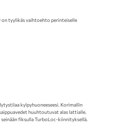
n tyylikäs vaihtoehto perinteiselle
lytystilaa kylpyhuoneeseesi. Korimallin
saippuavedet huuhtoutuvat alas lattialle.
 seinään fiksulla TurboLoc-kiinnityksellä.