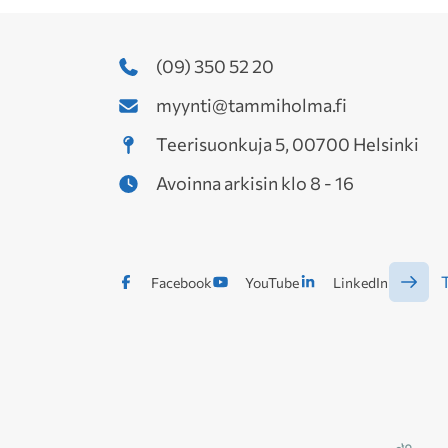
(09) 350 52 20
myynti@tammiholma.fi
Teerisuonkuja 5, 00700 Helsinki
Avoinna arkisin klo 8 - 16
T
Facebook
YouTube
LinkedIn