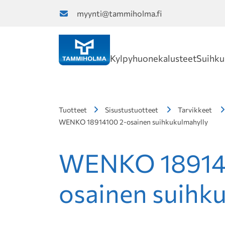
myynti@tammiholma.fi
Kylpyhuonekalusteet
Suihku
Tuotteet
Sisustustuotteet
Tarvikkeet
WENKO 18914100 2-osainen suihkukulmahylly
WENKO 18914
osainen suihk