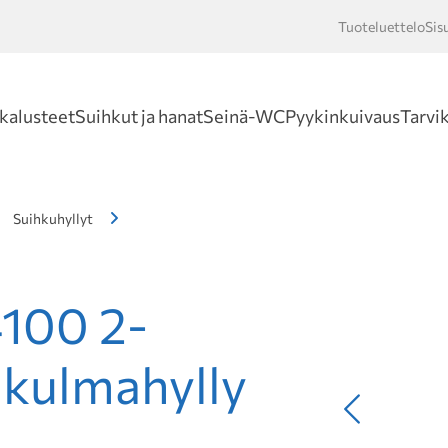
Tuoteluettelo
Sis
Hakusan
kalusteet
Suihkut ja hanat
Seinä-WC
Pyykinkuivaus
Tarvi
Suihkuhyllyt
100 2-
ukulmahylly
Edellinen