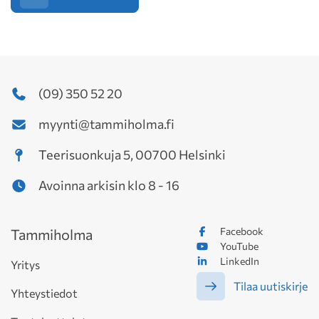
(09) 350 52 20
myynti@tammiholma.fi
Teerisuonkuja 5, 00700 Helsinki
Avoinna arkisin klo 8 - 16
Facebook
Tammiholma
YouTube
LinkedIn
Yritys
Tilaa uutiskirje
Yhteystiedot