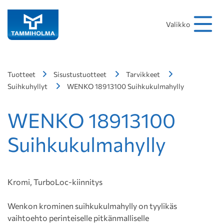
Hakusana
Hae
Valikko
Tuotteet
Sisustustuotteet
Tarvikkeet
Suihkuhyllyt
WENKO 18913100 Suihkukulmahylly
WENKO 18913100
Suihkukulmahylly
Kromi, TurboLoc-kiinnitys
Wenkon krominen suihkukulmahylly on tyylikäs
vaihtoehto perinteiselle pitkänmalliselle