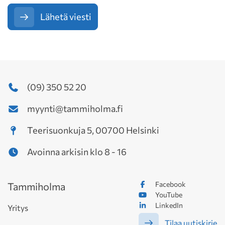
Lähetä viesti
(09) 350 52 20
myynti@tammiholma.fi
Teerisuonkuja 5, 00700 Helsinki
Avoinna arkisin klo 8 - 16
Facebook
Tammiholma
YouTube
LinkedIn
Yritys
Tilaa uutiskirje