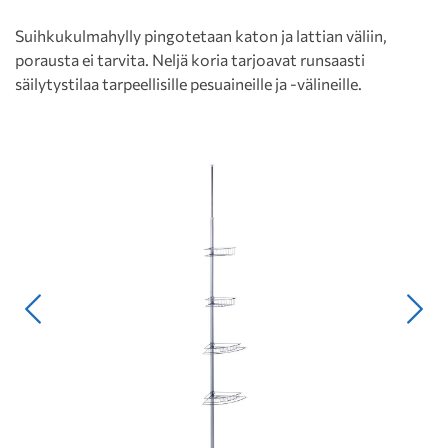
Suihkukulmahylly pingotetaan katon ja lattian väliin,
porausta ei tarvita. Neljä koria tarjoavat runsaasti
säilytystilaa tarpeellisille pesuaineille ja -välineille.
Edellinen
Seur