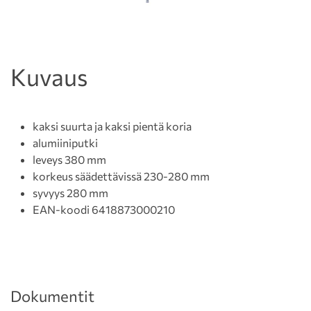
Kuvaus
kaksi suurta ja kaksi pientä koria
alumiiniputki
leveys 380 mm
korkeus säädettävissä 230-280 mm
syvyys 280 mm
EAN-koodi 6418873000210
Dokumentit