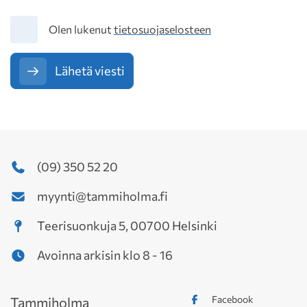
Tietosuoja
Olen lukenut
tietosuojaselosteen
Lähetä viesti
(09) 350 52 20
myynti@tammiholma.fi
Teerisuonkuja 5, 00700 Helsinki
Avoinna arkisin klo 8 - 16
Facebook
Tammiholma