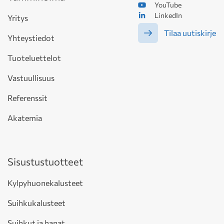
YouTube
LinkedIn
Yritys
Tilaa uutiskirje
Yhteystiedot
Tuoteluettelot
Vastuullisuus
Referenssit
Akatemia
Sisustustuotteet
Kylpyhuonekalusteet
Suihkukalusteet
Suihkut ja hanat