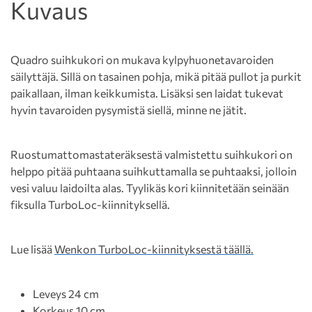
Kuvaus
Quadro suihkukori on mukava kylpyhuonetavaroiden
säilyttäjä. Sillä on tasainen pohja, mikä pitää pullot ja purkit
paikallaan, ilman keikkumista. Lisäksi sen laidat tukevat
hyvin tavaroiden pysymistä siellä, minne ne jätit.
Ruostumattomastateräksestä valmistettu suihkukori on
helppo pitää puhtaana suihkuttamalla se puhtaaksi, jolloin
vesi valuu laidoilta alas. Tyylikäs kori kiinnitetään seinään
fiksulla TurboLoc-kiinnityksellä.
Lue lisää
Wenkon TurboLoc-kiinnityksestä täällä.
Leveys 24 cm
Korkeus 10 cm