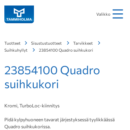
Hakusana
Hae
Valikko
Tuotteet
Sisustustuotteet
Tarvikkeet
Suihkuhyllyt
23854100 Quadro suihkukori
23854100 Quadro
suihkukori
Kromi, TurboLoc-kiinnitys
Pidä kylpyhuoneen tavarat järjestyksessä tyylikkäässä
Quadro suihkukorissa.