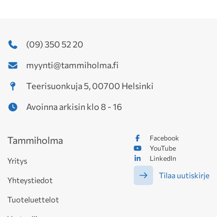
(09) 350 52 20
myynti@tammiholma.fi
Teerisuonkuja 5, 00700 Helsinki
Avoinna arkisin klo 8 - 16
Facebook
Tammiholma
YouTube
LinkedIn
Yritys
Tilaa uutiskirje
Yhteystiedot
Tuoteluettelot