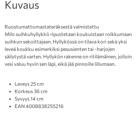
Kuvaus
Ruostumattomastateräksestä valmistettu
Milo suihkuhyllykkö ripustetaan koukuistaan roikkumaan
suihkun sekoittajaan. Hyllykössä on tilava kori sekä yksi
leveä koukku esimerkiksi pesusienten tai -harjojen
säilytystä varten. Hyllykön rakenne on ritilämäinen, jolloin
vesi valuu hyvin sen läpi, eikä jää pinnoille lillumaan.
Leveys 25 cm
Korkeus 36 cm
Syvyys 14 cm
EAN 4008838255216