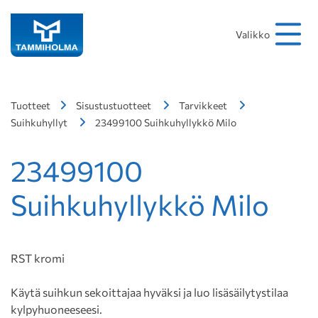
Hakusana
Hae
Valikko
Tuotteet
Sisustustuotteet
Tarvikkeet
Suihkuhyllyt
23499100 Suihkuhyllykkö Milo
23499100
Suihkuhyllykkö Milo
RST kromi
Käytä suihkun sekoittajaa hyväksi ja luo lisäsäilytystilaa
kylpyhuoneeseesi.