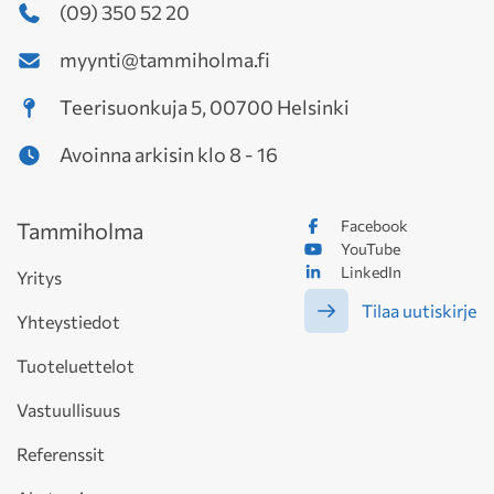
(09) 350 52 20
myynti@tammiholma.fi
Teerisuonkuja 5, 00700 Helsinki
Avoinna arkisin klo 8 - 16
Facebook
Tammiholma
YouTube
LinkedIn
Yritys
Tilaa uutiskirje
Yhteystiedot
Tuoteluettelot
Vastuullisuus
Referenssit