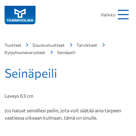
Hakusana
Hae
Valikko
Tuotteet
Sisustustuotteet
Tarvikkeet
Kylpyhuonevarusteet
Seinäpeili
Seinäpeili
Leveys 63 cm
Jos haluat seinällesi peilin, jota voit säätää aina tarpeen
vaatiessa oikeaan kulmaan, tämä on sinulle.