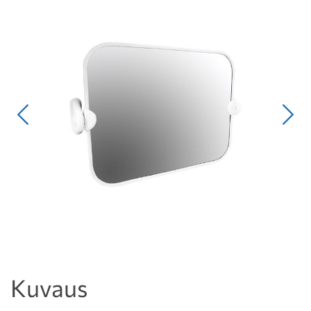
Edellinen
Seur
Kuvaus