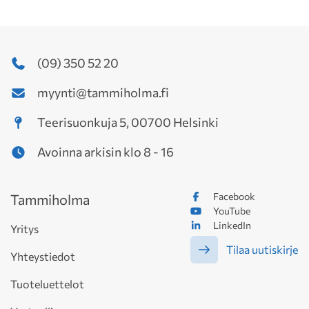
(09) 350 52 20
myynti@tammiholma.fi
Teerisuonkuja 5, 00700 Helsinki
Avoinna arkisin klo 8 - 16
Facebook
Tammiholma
YouTube
LinkedIn
Yritys
Tilaa uutiskirje
Yhteystiedot
Tuoteluettelot