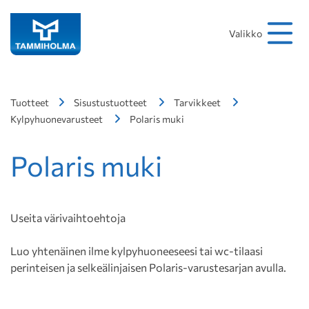
Hakusana
Hae
Valikko
Tuotteet
Sisustustuotteet
Tarvikkeet
Kylpyhuonevarusteet
Polaris muki
Polaris muki
Useita värivaihtoehtoja
Luo yhtenäinen ilme kylpyhuoneeseesi tai wc-tilaasi
perinteisen ja selkeälinjaisen Polaris-varustesarjan avulla.