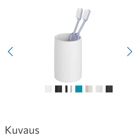
Edellinen
Seur
Kuvaus