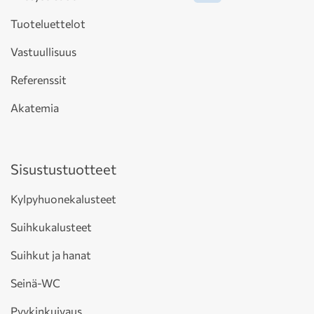
Tuoteluettelot
Vastuullisuus
Referenssit
Akatemia
Sisustustuotteet
Kylpyhuonekalusteet
Suihkukalusteet
Suihkut ja hanat
Seinä-WC
Pyykinkuivaus