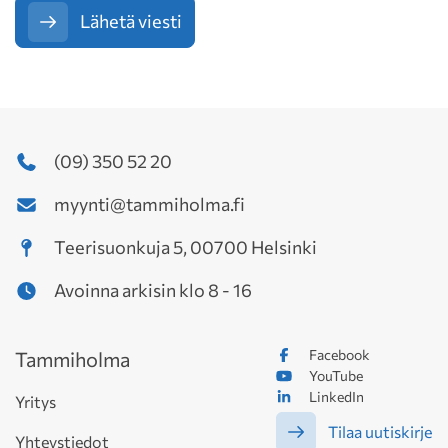
Lähetä viesti
(09) 350 52 20
myynti@tammiholma.fi
Teerisuonkuja 5, 00700 Helsinki
Avoinna arkisin klo 8 - 16
Facebook
Tammiholma
YouTube
LinkedIn
Yritys
Tilaa uutiskirje
Yhteystiedot