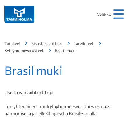
Hakusana
Hae
Valikko
Tuotteet
Sisustustuotteet
Tarvikkeet
Kylpyhuonevarusteet
Brasil muki
Brasil muki
Useita värivaihtoehtoja
Luo yhtenäinen ilme kylpyhuoneeseesi tai wc-tilaasi
harmonisella ja selkeälinjaisella Brasil-sarjalla.