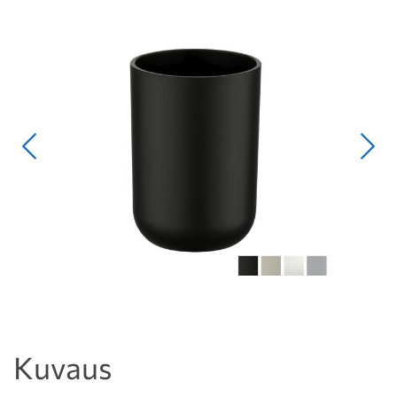
Edellinen
Seur
Kuvaus