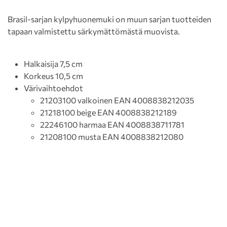
Brasil-sarjan kylpyhuonemuki on muun sarjan tuotteiden
tapaan valmistettu särkymättömästä muovista.
Halkaisija 7,5 cm
Korkeus 10,5 cm
Värivaihtoehdot
21203100 valkoinen EAN 4008838212035
21218100 beige EAN 4008838212189
22246100 harmaa EAN 4008838711781
21208100 musta EAN 4008838212080