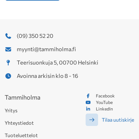
(09) 350 52 20
myynti@tammiholma.fi
Teerisuonkuja 5, 00700 Helsinki
Avoinna arkisin klo 8 - 16
Facebook
Tammiholma
YouTube
LinkedIn
Yritys
Tilaa uutiskirje
Yhteystiedot
Tuoteluettelot