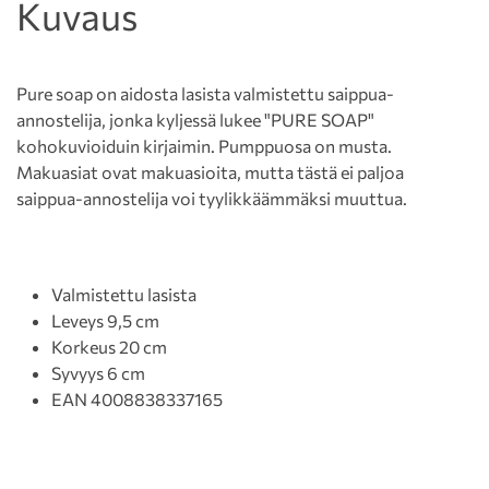
Kuvaus
Pure soap on aidosta lasista valmistettu saippua-
annostelija, jonka kyljessä lukee "PURE SOAP"
kohokuvioiduin kirjaimin. Pumppuosa on musta.
Makuasiat ovat makuasioita, mutta tästä ei paljoa
saippua-annostelija voi tyylikkäämmäksi muuttua.
Valmistettu lasista
Leveys 9,5 cm
Korkeus 20 cm
Syvyys 6 cm
EAN 4008838337165