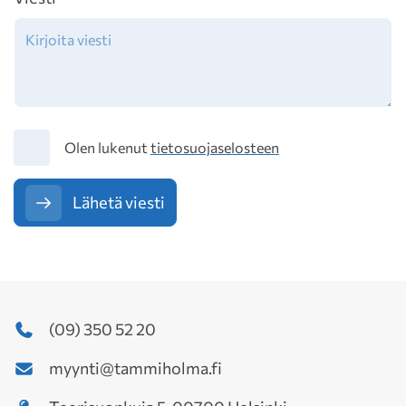
Tietosuoja
Olen lukenut
tietosuojaselosteen
Lähetä viesti
(09) 350 52 20
myynti@tammiholma.fi