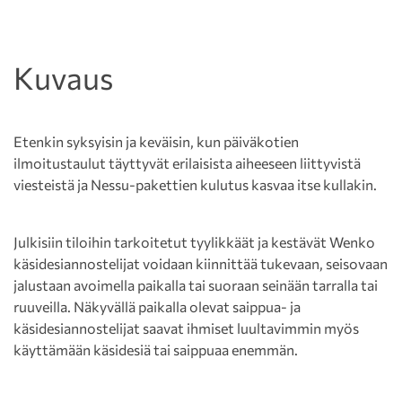
Kuvaus
Etenkin syksyisin ja keväisin, kun päiväkotien
ilmoitustaulut täyttyvät erilaisista aiheeseen liittyvistä
viesteistä ja Nessu-pakettien kulutus kasvaa itse kullakin.
Julkisiin tiloihin tarkoitetut tyylikkäät ja kestävät Wenko
käsidesiannostelijat voidaan kiinnittää tukevaan, seisovaan
jalustaan avoimella paikalla tai suoraan seinään tarralla tai
ruuveilla. Näkyvällä paikalla olevat saippua- ja
käsidesiannostelijat saavat ihmiset luultavimmin myös
käyttämään käsidesiä tai saippuaa enemmän.