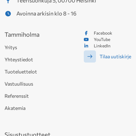
Teerisuonkuja 5, 00700 Helsinki
Avoinna arkisin klo 8 - 16
Facebook
Tammiholma
YouTube
LinkedIn
Yritys
Tilaa uutiskirje
Yhteystiedot
Tuoteluettelot
Vastuullisuus
Referenssit
Akatemia
Sisustustuotteet