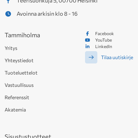
Teerisuonkuja 5, 00700 Helsinki
Avoinna arkisin klo 8 - 16
Facebook
Tammiholma
YouTube
LinkedIn
Yritys
Tilaa uutiskirje
Yhteystiedot
Tuoteluettelot
Vastuullisuus
Referenssit
Akatemia
Sisustustuotteet