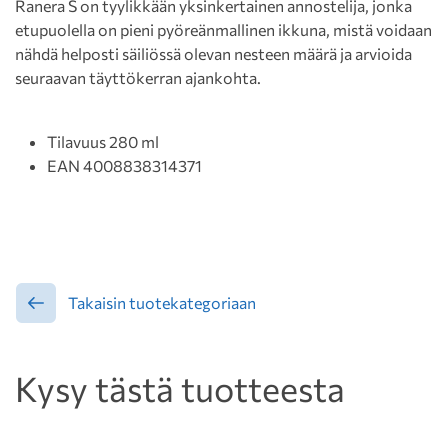
Ranera S on tyylikkään yksinkertainen annostelija, jonka
etupuolella on pieni pyöreänmallinen ikkuna, mistä voidaan
nähdä helposti säiliössä olevan nesteen määrä ja arvioida
seuraavan täyttökerran ajankohta.
Tilavuus 280 ml
EAN 4008838314371
Takaisin tuotekategoriaan
Kysy tästä tuotteesta