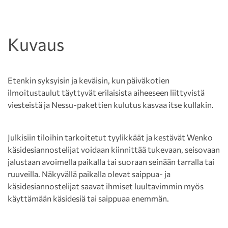
Kuvaus
Etenkin syksyisin ja keväisin, kun päiväkotien
ilmoitustaulut täyttyvät erilaisista aiheeseen liittyvistä
viesteistä ja Nessu-pakettien kulutus kasvaa itse kullakin.
Julkisiin tiloihin tarkoitetut tyylikkäät ja kestävät Wenko
käsidesiannostelijat voidaan kiinnittää tukevaan, seisovaan
jalustaan avoimella paikalla tai suoraan seinään tarralla tai
ruuveilla. Näkyvällä paikalla olevat saippua- ja
käsidesiannostelijat saavat ihmiset luultavimmin myös
käyttämään käsidesiä tai saippuaa enemmän.