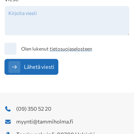
Tietosuoja
Olen lukenut
tietosuojaselosteen
Lähetä viesti
(09) 350 52 20
myynti@tammiholma.fi