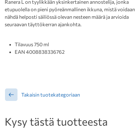
Ranera L on tyylikkään yksinkertainen annostelija, jonka
etupuolella on pieni pyöreänmallinen ikkuna, mistä voidaan
nähdä helposti säiliössä olevan nesteen määrä ja arvioida
seuraavan täyttökerran ajankohta.
Tilavuus 750 ml
EAN 4008838336762
Takaisin tuotekategoriaan
Kysy tästä tuotteesta