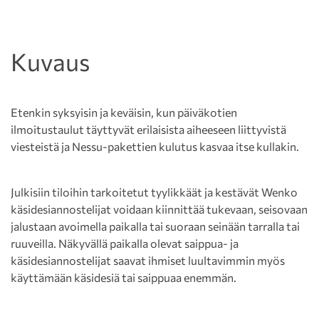
Kuvaus
Etenkin syksyisin ja keväisin, kun päiväkotien
ilmoitustaulut täyttyvät erilaisista aiheeseen liittyvistä
viesteistä ja Nessu-pakettien kulutus kasvaa itse kullakin.
Julkisiin tiloihin tarkoitetut tyylikkäät ja kestävät Wenko
käsidesiannostelijat voidaan kiinnittää tukevaan, seisovaan
jalustaan avoimella paikalla tai suoraan seinään tarralla tai
ruuveilla. Näkyvällä paikalla olevat saippua- ja
käsidesiannostelijat saavat ihmiset luultavimmin myös
käyttämään käsidesiä tai saippuaa enemmän.