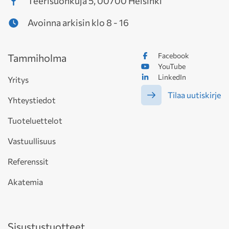
Teerisuonkuja 5, 00700 Helsinki
Avoinna arkisin klo 8 - 16
Facebook
Tammiholma
YouTube
LinkedIn
Yritys
Tilaa uutiskirje
Yhteystiedot
Tuoteluettelot
Vastuullisuus
Referenssit
Akatemia
Sisustustuotteet