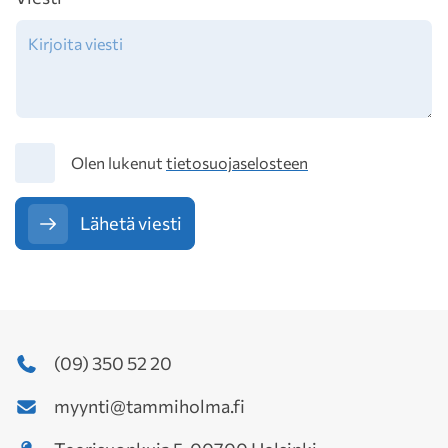
Tietosuoja
Olen lukenut
tietosuojaselosteen
Lähetä viesti
(09) 350 52 20
myynti@tammiholma.fi