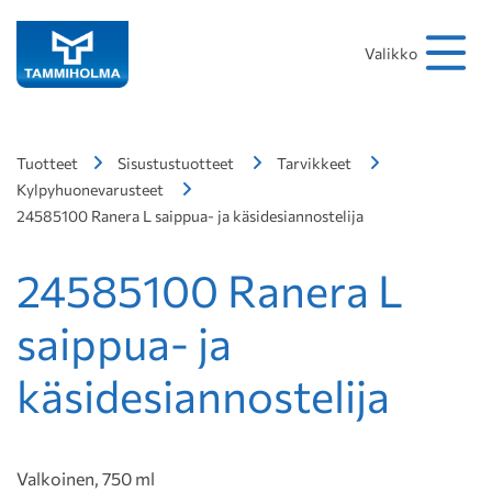
Hakusana
Hae
Valikko
Tuotteet
Sisustustuotteet
Tarvikkeet
Kylpyhuonevarusteet
24585100 Ranera L saippua- ja käsidesiannostelija
24585100 Ranera L
saippua- ja
käsidesiannostelija
Valkoinen, 750 ml