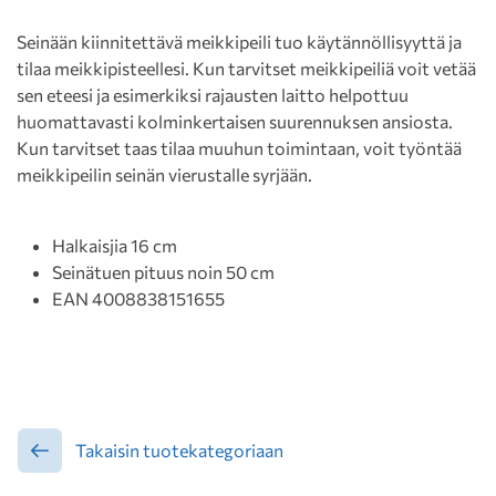
Seinään kiinnitettävä meikkipeili tuo käytännöllisyyttä ja
tilaa meikkipisteellesi. Kun tarvitset meikkipeiliä voit vetää
sen eteesi ja esimerkiksi rajausten laitto helpottuu
huomattavasti kolminkertaisen suurennuksen ansiosta.
Kun tarvitset taas tilaa muuhun toimintaan, voit työntää
meikkipeilin seinän vierustalle syrjään.
Halkaisjia 16 cm
Seinätuen pituus noin 50 cm
EAN 4008838151655
Takaisin tuotekategoriaan