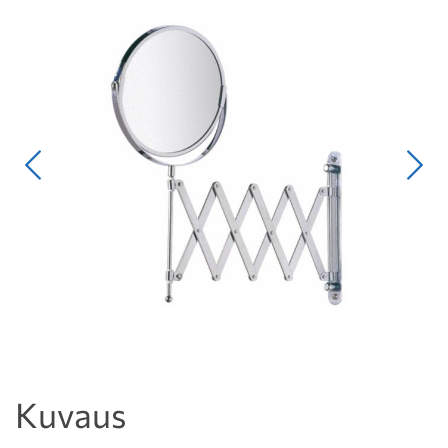
Edellinen
Seur
Kuvaus