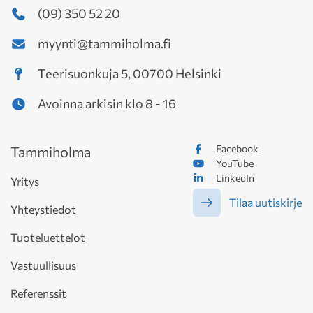
(09) 350 52 20
myynti@tammiholma.fi
Teerisuonkuja 5, 00700 Helsinki
Avoinna arkisin klo 8 - 16
Facebook
Tammiholma
YouTube
LinkedIn
Yritys
Tilaa uutiskirje
Yhteystiedot
Tuoteluettelot
Vastuullisuus
Referenssit