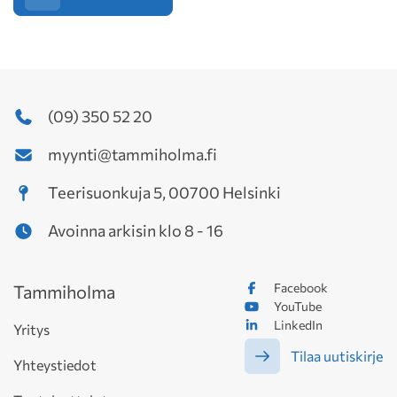
(09) 350 52 20
myynti@tammiholma.fi
Teerisuonkuja 5, 00700 Helsinki
Avoinna arkisin klo 8 - 16
Facebook
Tammiholma
YouTube
LinkedIn
Yritys
Tilaa uutiskirje
Yhteystiedot