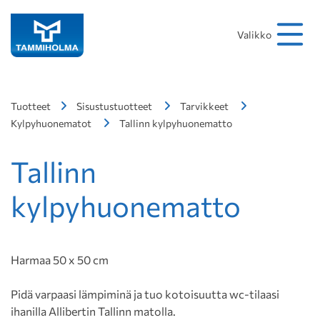
Hakusana
Hae
Valikko
Tuotteet
Sisustustuotteet
Tarvikkeet
Kylpyhuonematot
Tallinn kylpyhuonematto
Tallinn
kylpyhuonematto
Harmaa 50 x 50 cm
Pidä varpaasi lämpiminä ja tuo kotoisuutta wc-tilaasi
ihanilla Allibertin Tallinn matolla.