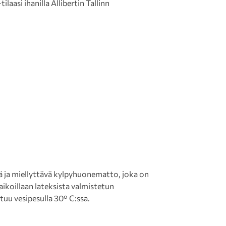
laasi ihanilla Allibertin Tallinn
ä ja miellyttävä kylpyhuonematto, joka on
aikoillaan lateksista valmistetun
uu vesipesulla 30° C:ssa.