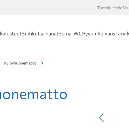
Tuoteluettelo
Sis
Hakusan
kalusteet
Suihkut ja hanat
Seinä-WC
Pyykinkuivaus
Tarvi
Kylpyhuonematot
huonematto
Edellinen