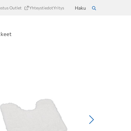
Haku
ustus Outlet
Yhteystiedot
Yritys
a
Hae
kkeet
Seuraava