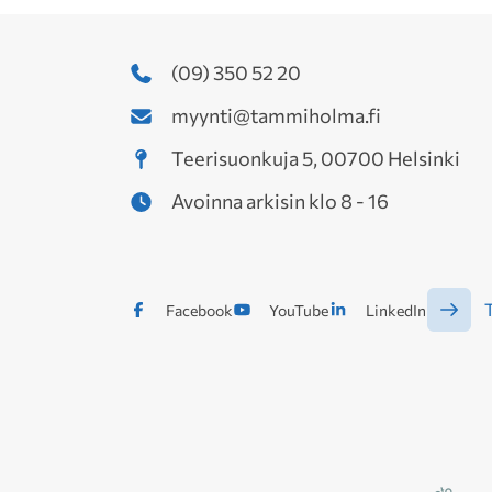
(09) 350 52 20
myynti@tammiholma.fi
Teerisuonkuja 5, 00700 Helsinki
Avoinna arkisin klo 8 - 16
T
Facebook
YouTube
LinkedIn