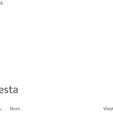
ä.
esta
Nimi
Vies
n