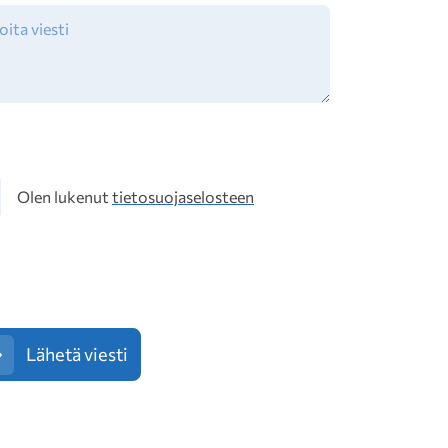
osuoja
Olen lukenut
tietosuojaselosteen
Lähetä viesti