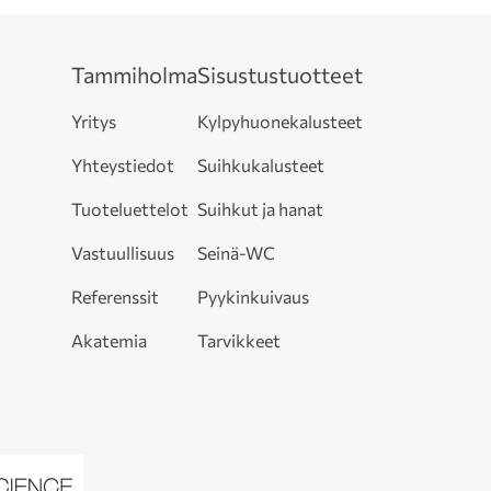
Tammiholma
Sisustustuotteet
Yritys
Kylpyhuonekalusteet
Yhteystiedot
Suihkukalusteet
Tuoteluettelot
Suihkut ja hanat
Vastuullisuus
Seinä-WC
Referenssit
Pyykinkuivaus
Akatemia
Tarvikkeet