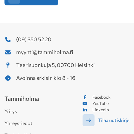
(09) 350 52 20
myynti@tammiholma.fi
Teerisuonkuja 5, 00700 Helsinki
Avoinna arkisin klo 8 - 16
Facebook
Tammiholma
YouTube
LinkedIn
Yritys
Tilaa uutiskirje
Yhteystiedot