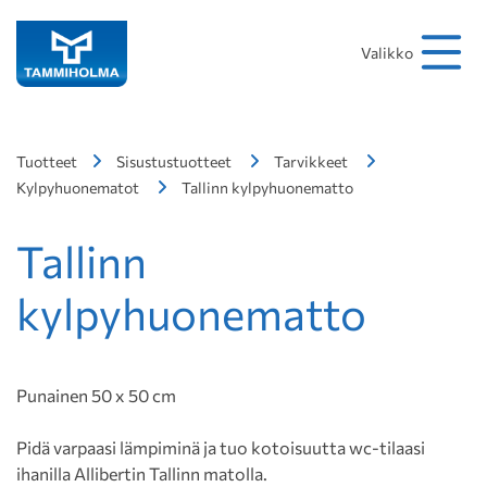
Hakusana
Hae
Valikko
Tuotteet
Sisustustuotteet
Tarvikkeet
Kylpyhuonematot
Tallinn kylpyhuonematto
Tallinn
kylpyhuonematto
Punainen 50 x 50 cm
Pidä varpaasi lämpiminä ja tuo kotoisuutta wc-tilaasi
ihanilla Allibertin Tallinn matolla.