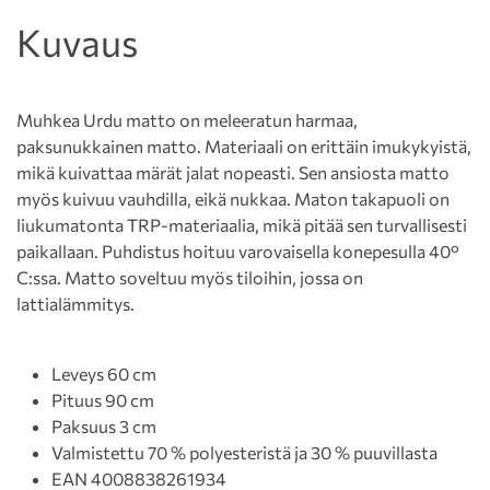
Kuvaus
Muhkea Urdu matto on meleeratun harmaa,
paksunukkainen matto. Materiaali on erittäin imukykyistä,
mikä kuivattaa märät jalat nopeasti. Sen ansiosta matto
myös kuivuu vauhdilla, eikä nukkaa. Maton takapuoli on
liukumatonta TRP-materiaalia, mikä pitää sen turvallisesti
paikallaan. Puhdistus hoituu varovaisella konepesulla 40°
C:ssa. Matto soveltuu myös tiloihin, jossa on
lattialämmitys.
Leveys 60 cm
Pituus 90 cm
Paksuus 3 cm
Valmistettu 70 % polyesteristä ja 30 % puuvillasta
EAN 4008838261934