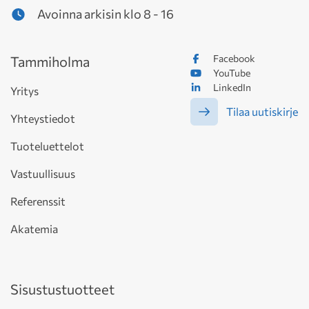
Avoinna arkisin klo 8 - 16
Facebook
Tammiholma
YouTube
LinkedIn
Yritys
Tilaa uutiskirje
Yhteystiedot
Tuoteluettelot
Vastuullisuus
Referenssit
Akatemia
Sisustustuotteet