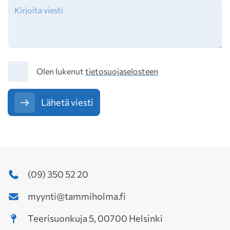
Tietosuoja
Olen lukenut
tietosuojaselosteen
Lähetä viesti
(09) 350 52 20
myynti@tammiholma.fi
Teerisuonkuja 5, 00700 Helsinki