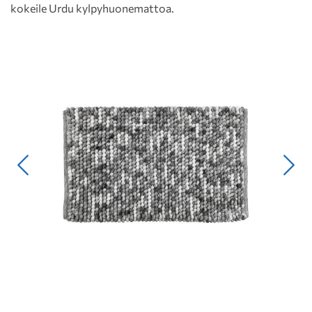
kokeile Urdu kylpyhuonemattoa.
Edellinen
Seur